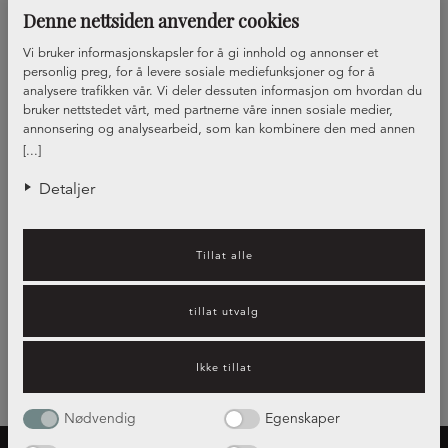
Denne nettsiden anvender cookies
Vi bruker informasjonskapsler for å gi innhold og annonser et
personlig preg, for å levere sosiale mediefunksjoner og for å
analysere trafikken vår. Vi deler dessuten informasjon om hvordan du
bruker nettstedet vårt, med partnerne våre innen sosiale medier,
annonsering og analysearbeid, som kan kombinere den med annen
informasjon du har gjort tilgjengelig for dem, eller som de har samlet
Front Ark
[...]
inn gjennom din bruk av tjenestene deres.
+6
Detaljer
Visar
1
av
1
Tillat alle
tillat utvalg
Ikke tillat
Nødvendig
Egenskaper