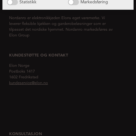
Statistikk
Markedsføring
OM NORDANRO
Nordanro er elektronikkjeden Elons eget varemerke. Vi
leverer fleksible kjøkken og garderobeløsninger som er
tilpasset det nordiske hjemmet. Nordanro markedsføres av
Elon Group
KUNDESTØTTE OG KONTAKT
Elon Norge
Postboks 1417
1602 Fredrikstad
kundeservice@elon.no
KONSULTASJON