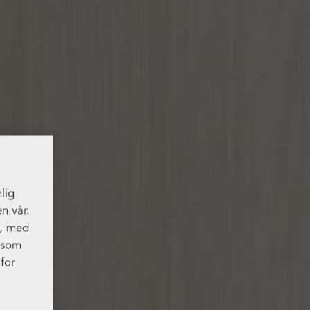
lig
n vår.
t, med
, som
for
res.