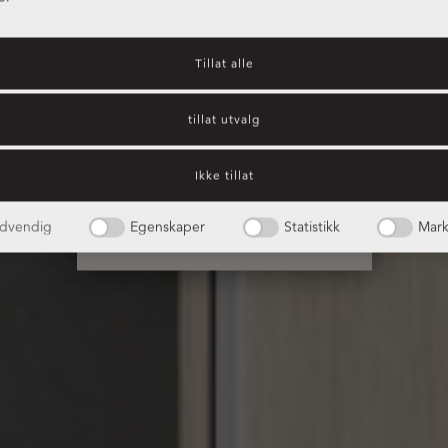
Tillat alle
Oppbevaring
tillat utvalg
For alle rom
Ikke tillat
dvendig
Egenskaper
Statistikk
Mark
Les vår katalog online