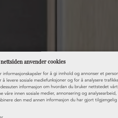
nettsiden anvender cookies
r informasjonskapsler for å gi innhold og annonser et person
r å levere sosiale mediefunksjoner og for å analysere trafikke
r dessuten informasjon om hvordan du bruker nettstedet vår
ne våre innen sosiale medier, annonsering og analysearbeid
binere den med annen informasjon du har gjort tilgjengelig 
ler som de har samlet inn gjennom din bruk av tjenestene de
er