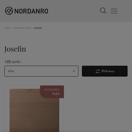
Search
Menu
Hjem
»
Nordanro Flex
»
Josefin
Josefin
Välj serie:
Alla
Filtrera
NORDANRO
FLEX