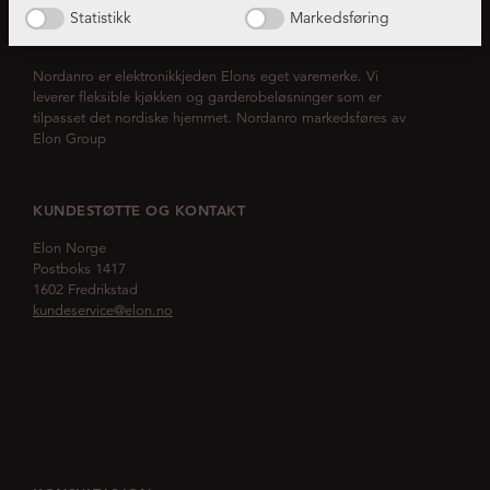
Statistikk
Markedsføring
OM NORDANRO
Nordanro er elektronikkjeden Elons eget varemerke. Vi
leverer fleksible kjøkken og garderobeløsninger som er
tilpasset det nordiske hjemmet. Nordanro markedsføres av
Elon Group
KUNDESTØTTE OG KONTAKT
Elon Norge
Postboks 1417
1602 Fredrikstad
kundeservice@elon.no