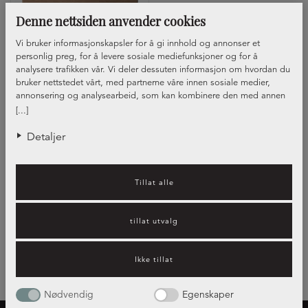
Denne nettsiden anvender cookies
Vi bruker informasjonskapsler for å gi innhold og annonser et
personlig preg, for å levere sosiale mediefunksjoner og for å
analysere trafikken vår. Vi deler dessuten informasjon om hvordan du
bruker nettstedet vårt, med partnerne våre innen sosiale medier,
annonsering og analysearbeid, som kan kombinere den med annen
informasjon du har gjort tilgjengelig for dem, eller som de har samlet
[...]
inn gjennom din bruk av tjenestene deres.
Front Josefine
Detaljer
Visar
1
av
1
Tillat alle
tillat utvalg
Ikke tillat
Nødvendig
Egenskaper