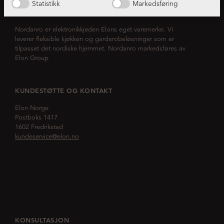
Statistikk
Markedsføring
OM NORDANRO
Nordanro er elektronikkjeden Elons eget varemerke. Vi
leverer fleksible kjøkken og garderobeløsninger som er
tilpasset det nordiske hjemmet. Nordanro markedsføres av
Elon Group
KUNDESTØTTE OG KONTAKT
Elon Norge
Postboks 1417
1602 Fredrikstad
kundeservice@elon.no
KONSULTASJON