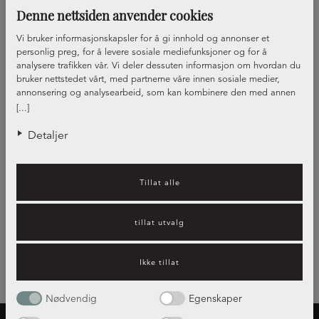
Denne nettsiden anvender cookies
Vi bruker informasjonskapsler for å gi innhold og annonser et
personlig preg, for å levere sosiale mediefunksjoner og for å
analysere trafikken vår. Vi deler dessuten informasjon om hvordan du
bruker nettstedet vårt, med partnerne våre innen sosiale medier,
Front Skifer, vitrine
annonsering og analysearbeid, som kan kombinere den med annen
informasjon du har gjort tilgjengelig for dem, eller som de har samlet
Front Skifer
[...]
inn gjennom din bruk av tjenestene deres.
Detaljer
Visar
2
av
2
Tillat alle
tillat utvalg
Ikke tillat
Nødvendig
Egenskaper