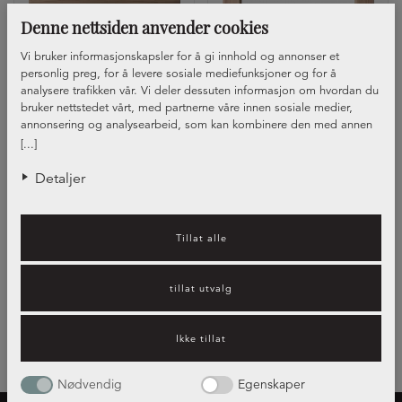
Denne nettsiden anvender cookies
Vi bruker informasjonskapsler for å gi innhold og annonser et
personlig preg, for å levere sosiale mediefunksjoner og for å
analysere trafikken vår. Vi deler dessuten informasjon om hvordan du
bruker nettstedet vårt, med partnerne våre innen sosiale medier,
annonsering og analysearbeid, som kan kombinere den med annen
informasjon du har gjort tilgjengelig for dem, eller som de har samlet
[...]
inn gjennom din bruk av tjenestene deres.
Front Sofia
Front Sofia, vitrine
Detaljer
Visar
2
av
2
Tillat alle
tillat utvalg
Ikke tillat
Nødvendig
Egenskaper