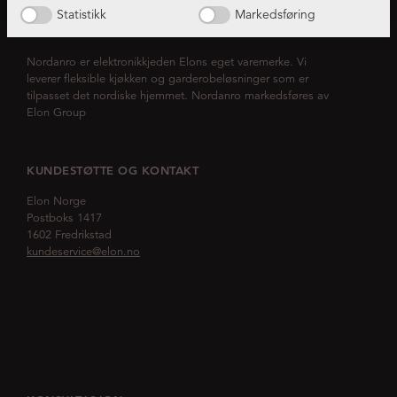
Statistikk
Markedsføring
OM NORDANRO
Nordanro er elektronikkjeden Elons eget varemerke. Vi
leverer fleksible kjøkken og garderobeløsninger som er
tilpasset det nordiske hjemmet. Nordanro markedsføres av
Elon Group
KUNDESTØTTE OG KONTAKT
Elon Norge
Postboks 1417
1602 Fredrikstad
kundeservice@elon.no