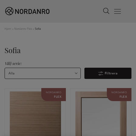
Search
Menu
Hjem
»
Nordanro Flex
»
Sofia
Sofia
Välj serie:
Alla
Filtrera
NORDANRO
NORDANRO
FLEX
FLEX