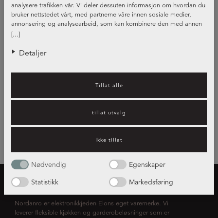
Visar
0
av
0
analysere trafikken vår. Vi deler dessuten informasjon om hvordan du
bruker nettstedet vårt, med partnerne våre innen sosiale medier,
annonsering og analysearbeid, som kan kombinere den med annen
informasjon du har gjort tilgjengelig for dem, eller som de har samlet
[...]
inn gjennom din bruk av tjenestene deres.
Detaljer
Tillat alle
tillat utvalg
Ikke tillat
Nødvendig
Egenskaper
Statistikk
Markedsføring
OM NORDANRO
Nordanro er elektronikkjeden Elons eget varemerke. Vi
leverer fleksible kjøkken og garderobeløsninger som er