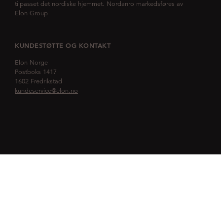
tilpasset det nordiske hjemmet. Nordanro markedsføres av
Elon Group
KUNDESTØTTE OG KONTAKT
Elon Norge
Postboks 1417
1602 Fredrikstad
kundeservice@elon.no
KONSULTASJON
Prat med oss og planlegg kjøkkenet sammen med våre
kjøkkenkonsulenter.
Book møte her!