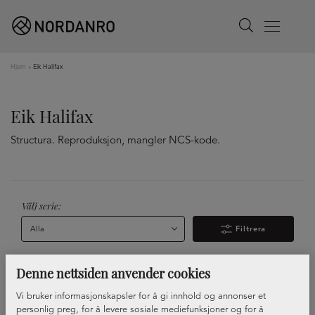
Search
Menu
Hjem
»
Eik Halifax
Eik Halifax
Structura. Reproduksjon, mangler NCS-kode.
Välj serie:
Alla
Filtrera
Denne nettsiden anvender cookies
Ingen produkter ble funnet i dette søket
Vi bruker informasjonskapsler for å gi innhold og annonser et
personlig preg, for å levere sosiale mediefunksjoner og for å