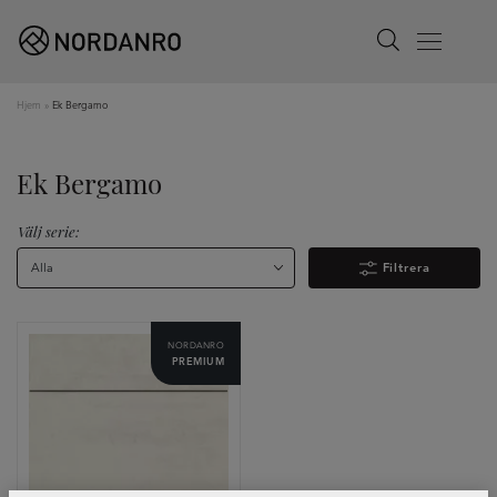
Search
Menu
Hjem
»
Ek Bergamo
Ek Bergamo
Välj serie:
Alla
Filtrera
NORDANRO
PREMIUM