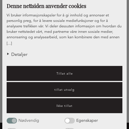
Denne nettsiden anvender cookies
Vi bruker informasjonskapsler for å gi innhold og annonser et
personlig preg, for å levere sosiale mediefunksjoner og for å
analysere trafikken vår. Vi deler dessuten informasjon om hvordan du
bruker nettstedet vårt, med partnerne våre innen sosiale medier,
annonsering og analysearbeid, som kan kombinere den med annen
informasjon du har gjort tilgjengelig for dem, eller som de har samlet
Front Natur
[...]
inn gjennom din bruk av tjenestene deres.
+5
Detaljer
Visar
1
av
1
Tillat alle
tillat utvalg
Ikke tillat
Nødvendig
Egenskaper