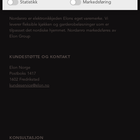
Statistikk
Markedsføring
OM NORDANRO
Nordanro er elektronikkjeden Elons eget varemerke. Vi
leverer fleksible kjøkken og garderobeløsninger som er
tilpasset det nordiske hjemmet. Nordanro markedsføres av
Elon Group
KUNDESTØTTE OG KONTAKT
Elon Norge
Postboks 1417
1602 Fredrikstad
kundeservice@elon.no
KONSULTASJON