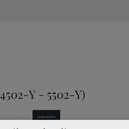
 4502-Y - 5502-Y)
NORDANRO
PREMIUM