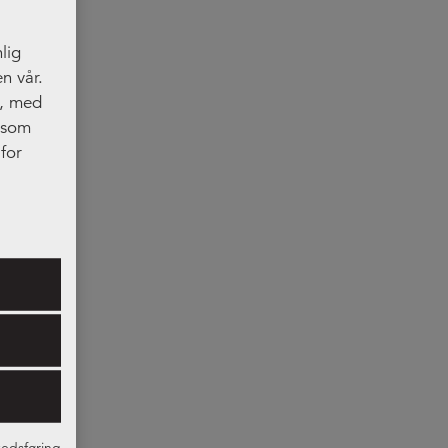
lig
n vår.
t, med
, som
for
res.
edsføring