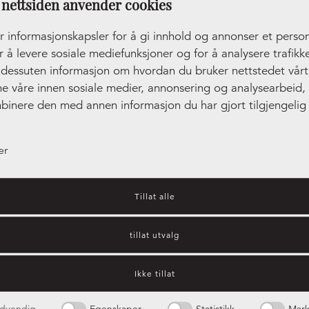
nettsiden anvender cookies
r informasjonskapsler for å gi innhold og annonser et person
r å levere sosiale mediefunksjoner og for å analysere trafikke
r dessuten informasjon om hvordan du bruker nettstedet vår
ne våre innen sosiale medier, annonsering og analysearbeid
binere den med annen informasjon du har gjort tilgjengelig 
ler som de har samlet inn gjennom din bruk av tjenestene de
er
Tillat alle
Front Prosjekt
+6
tillat utvalg
Visar
2
av
2
Ikke tillat
dvendig
Egenskaper
Statistikk
Mark