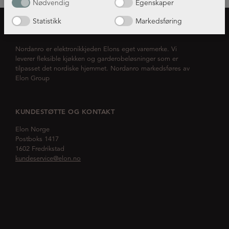
Nødvendig
Egenskaper
Statistikk
Markedsføring
OM NORDANRO
Nordanro er elektronikkjeden Elons eget varemerke. Vi
leverer fleksible kjøkken og garderobeløsninger som er
tilpasset det nordiske hjemmet. Nordanro markedsføres av
Elon Group
KUNDESTØTTE OG KONTAKT
Elon Norge
Postboks 1417
1602 Fredrikstad
kundeservice@elon.no