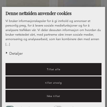
Denne nettsiden anvender cookies
Vi bruker informasjonskapsler for å gi innhold og annonser et
personlig preg, for å levere sosiale mediefunksjoner og for å
analysere trafikken vår. Vi deler dessuten informasjon om hvordan du
bruker nettstedet vårt, med partnerne våre innen sosiale medier,
annonsering og analysearbeid, som kan kombinere den med annen
informasjon du har gjort tilgjengelig for dem, eller som de har samlet
[...]
Front Natur, vitrine
inn gjennom din bruk av tjenestene deres.
+4
Front Natur
Detaljer
+5
Visar
2
av
2
Tillat alle
tillat utvalg
Ikke tillat