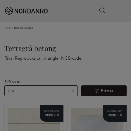
Search
Menu
Hjem
»
Terragrå betong
Terragrå betong
Riva. Reproduksjon, mangler NCS-kode.
Välj serie:
Alla
Filtrera
NORDANRO
NORDANRO
PREMIUM
PREMIUM