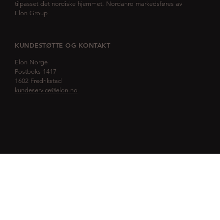
tilpasset det nordiske hjemmet. Nordanro markedsføres av
Elon Group
KUNDESTØTTE OG KONTAKT
Elon Norge
Postboks 1417
1602 Fredrikstad
kundeservice@elon.no
KONSULTASJON
Prat med oss og planlegg kjøkkenet sammen med våre
kjøkkenkonsulenter.
Book møte her!