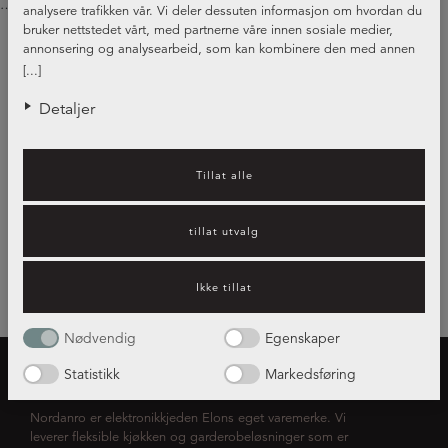
…
Continued
analysere trafikken vår. Vi deler dessuten informasjon om hvordan du
bruker nettstedet vårt, med partnerne våre innen sosiale medier,
annonsering og analysearbeid, som kan kombinere den med annen
informasjon du har gjort tilgjengelig for dem, eller som de har samlet
[...]
inn gjennom din bruk av tjenestene deres.
Detaljer
Tillat alle
tillat utvalg
Ikke tillat
Nødvendig
Egenskaper
Statistikk
Markedsføring
OM NORDANRO
Nordanro er elektronikkjeden Elons eget varemerke. Vi
leverer fleksible kjøkken og garderobeløsninger som er