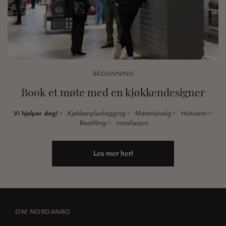
RÅDGIVNING
Book et møte med en kjøkkendesigner
Vi hjelper deg!
☞ Kjøkkenplanlegging☞ Materialvalg☞ Hvitvarer☞
Bestilling☞ installasjon
Les mer her!
OM NORDANRO