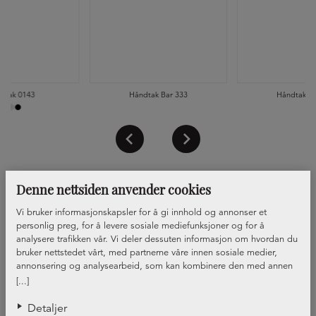
dtak 0143
Håndtak Bar 333
Håndtak Ba
Denne nettsiden anvender cookies
Vi bruker informasjonskapsler for å gi innhold og annonser et
personlig preg, for å levere sosiale mediefunksjoner og for å
analysere trafikken vår. Vi deler dessuten informasjon om hvordan du
bruker nettstedet vårt, med partnerne våre innen sosiale medier,
annonsering og analysearbeid, som kan kombinere den med annen
informasjon du har gjort tilgjengelig for dem, eller som de har samlet
[...]
inn gjennom din bruk av tjenestene deres.
Detaljer