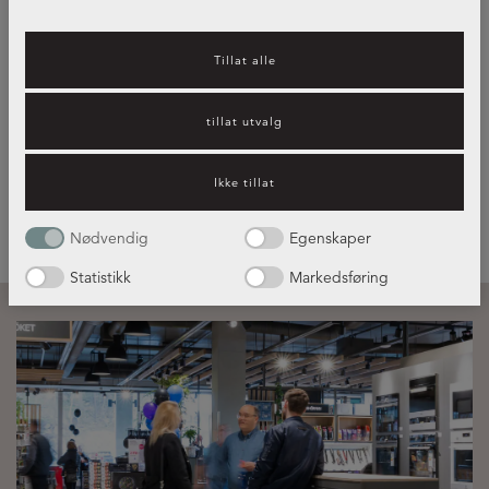
Kjøkkeninspirasjon – hvilket
Tillat alle
kjøkken passer best for deg?
tillat utvalg
Les mer her!
Ikke tillat
Nødvendig
Egenskaper
Statistikk
Markedsføring