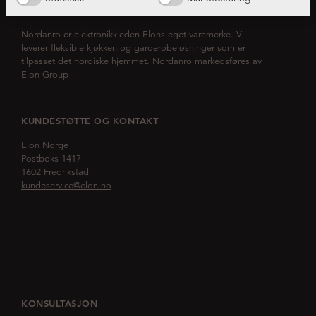
OM NORDANRO
Nordanro er elektronikkjeden Elons eget varemerke. Vi
leverer fleksible kjøkken og garderobeløsninger som er
tilpasset det nordiske hjemmet. Nordanro markedsføres av
Elon Group
KUNDESTØTTE OG KONTAKT
Elon Norge
Postboks 1417
1602 Fredrikstad
kundeservice@elon.no
KONSULTASJON