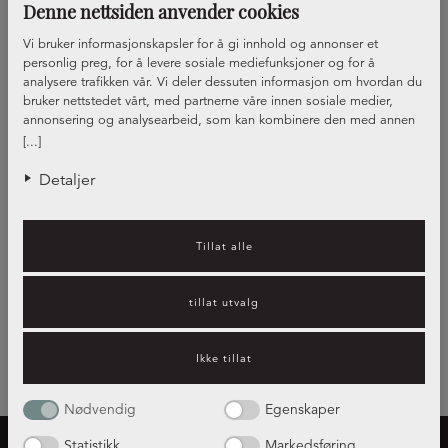
Denne nettsiden anvender cookies
Vi bruker informasjonskapsler for å gi innhold og annonser et
personlig preg, for å levere sosiale mediefunksjoner og for å
analysere trafikken vår. Vi deler dessuten informasjon om hvordan du
bruker nettstedet vårt, med partnerne våre innen sosiale medier,
annonsering og analysearbeid, som kan kombinere den med annen
Front Metallic, vitrine
informasjon du har gjort tilgjengelig for dem, eller som de har samlet
[...]
Front Metallic
inn gjennom din bruk av tjenestene deres.
Detaljer
Visar
2
av
2
Tillat alle
tillat utvalg
Ikke tillat
Nødvendig
Egenskaper
Statistikk
Markedsføring