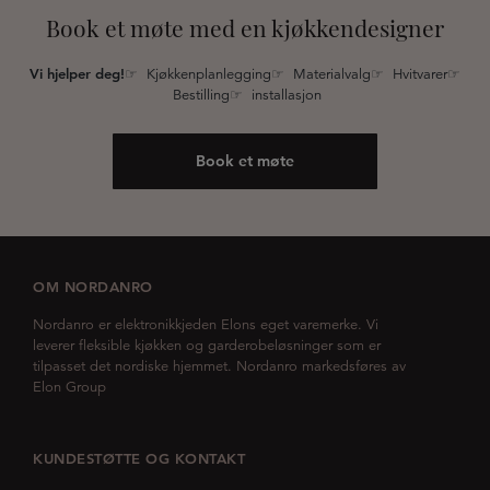
Book et møte med en kjøkkendesigner
Vi hjelper deg!
☞ Kjøkkenplanlegging☞ Materialvalg☞ Hvitvarer☞
Bestilling☞ installasjon
Book et møte
OM NORDANRO
Nordanro er elektronikkjeden Elons eget varemerke. Vi
leverer fleksible kjøkken og garderobeløsninger som er
tilpasset det nordiske hjemmet. Nordanro markedsføres av
Elon Group
KUNDESTØTTE OG KONTAKT