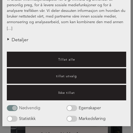
personlig preg, for å levere sosiale mediefunksjoner og for å
analysere trafikken vår. Vi deler dessuten informasjon om hvordan du
bruker nettstedet vårt, med partnerne våre innen sosiale medier,
annonsering og analysearbeid, som kan kombinere den med annen
informasjon du har gjort tilgjengelig for dem, eller som de har samlet
[...]
inn gjennom din bruk av tjenestene deres.
Detaljer
Tillat alle
tillat utvalg
Ikke tillat
kjøkkenfrontene i forskjellige
Nødvendig
Egenskaper
stiler og farger
Statistikk
Markedsføring