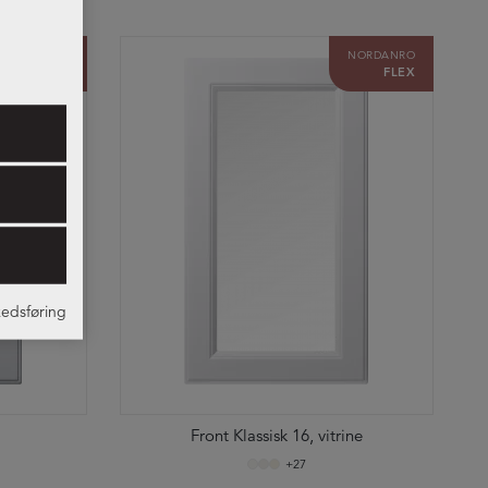
res.
NORDANRO
NORDANRO
FLEX
FLEX
edsføring
Front Klassisk 16, vitrine
+27