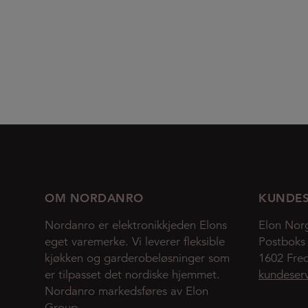
OM NORDANRO
KUNDES
Nordanro er elektronikkjeden Elons
Elon Nor
eget varemerke. Vi leverer fleksible
Postboks
kjøkken og garderobeløsninger som
1602 Fred
er tilpasset det nordiske hjemmet.
kundeser
Nordanro markedsføres av Elon
Group