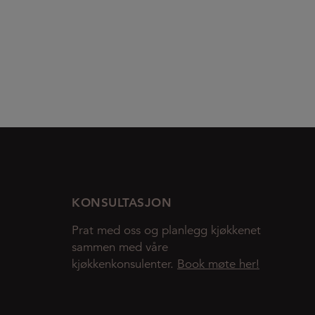
KONSULTASJON
Prat med oss og planlegg kjøkkenet
sammen med våre
kjøkkenkonsulenter.
Book møte her!