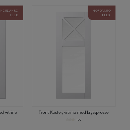
NORDANRO
NORDANRO
FLEX
FLEX
d vitrine
Front Koster, vitrine med kryssprosse
+27