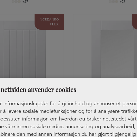
+27
+27
NORDANRO
FLEX
nettsiden anvender cookies
r informasjonskapsler for å gi innhold og annonser et person
r å levere sosiale mediefunksjoner og for å analysere trafikke
r dessuten informasjon om hvordan du bruker nettstedet vår
ne våre innen sosiale medier, annonsering og analysearbeid
Front Hav, perlestaff
Front Hav, vitrine
binere den med annen informasjon du har gjort tilgjengelig 
+27
+27