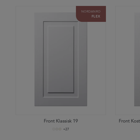
NORDANRO
FLEX
Front Klassisk 19
Front Kos
+27