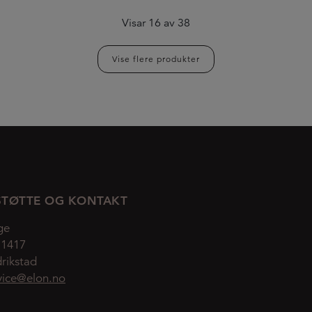
Visar
16
av
38
Vise flere produkter
TØTTE OG KONTAKT
ge
 1417
rikstad
vice@elon.no