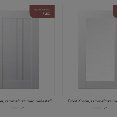
NORDANRO
FLEX
ter, rammefront med perlestaff
Front Koster, rammefront me
+27
+27