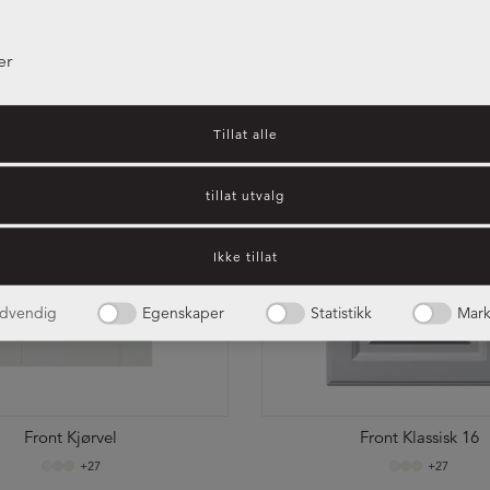
ler som de har samlet inn gjennom din bruk av tjenestene de
NORDANRO
er
NYE FRONTER
Tillat alle
tillat utvalg
Ikke tillat
dvendig
Egenskaper
Statistikk
Mark
Front Kjørvel
Front Klassisk 16
+27
+27