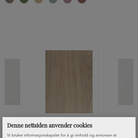
Denne nettsiden anvender cookies
t Basilikum
Front Opal
Front Ros
+27
+1
+
Vi bruker informasjonskapsler for å gi innhold og annonser et