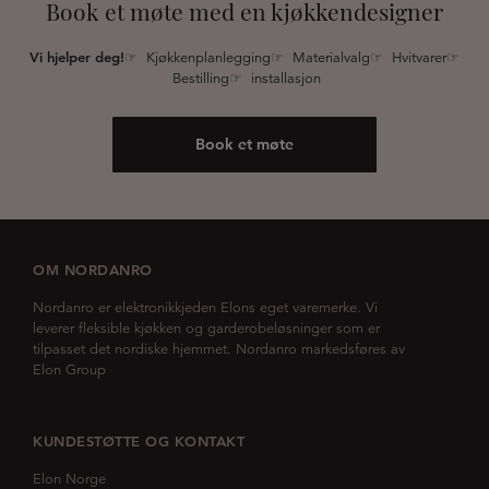
Book et møte med en kjøkkendesigner
Vi hjelper deg!
☞ Kjøkkenplanlegging☞ Materialvalg☞ Hvitvarer☞
Bestilling☞ installasjon
Book et møte
OM NORDANRO
Nordanro er elektronikkjeden Elons eget varemerke. Vi
leverer fleksible kjøkken og garderobeløsninger som er
tilpasset det nordiske hjemmet. Nordanro markedsføres av
Elon Group
KUNDESTØTTE OG KONTAKT
Elon Norge