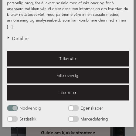
personlig preg, for å levere sosiale mediefunksjoner og for å
analysere trafikken vår. Vi deler dessuten informasjon om hvordan du
bruker nettstedet vårt, med partnerne våre innen sosiale medier,
annonsering og analysearbeid, som kan kombinere den med annen
informasjon du har gjort tilgjengelig for dem, eller som de har samlet
[...]
inn gjennom din bruk av tjenestene deres.
Detaljer
Tillat alle
tillat utvalg
Ikke tillat
kjøkkenfrontene i forskjellige
stiler og farger
Nødvendig
Egenskaper
Statistikk
Markedsføring
Guide om kjøkkenfrontene