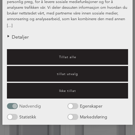
personlig preg, for å levere sosiale mediefunksjoner og for å
analysere trafikken vår. Vi deler dessuten informasjon om hvordan du
bruker nettstedet vårt, med partnerne våre innen sosiale medier,
annonsering og analysearbeid, som kan kombinere den med annen
informasjon du har gjort tilgjengelig for dem, eller som de har samlet
[...]
inn gjennom din bruk av tjenestene deres.
Detaljer
Front Kamille
Front Kjørvel
+27
+27
Tillat alle
NORDANRO
NORDANRO
FLEX
FLEX
tillat utvalg
Ikke tillat
Nødvendig
Egenskaper
Statistikk
Markedsføring