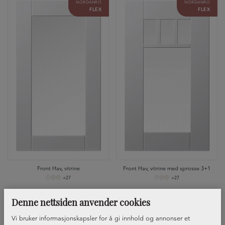
NORDANRO
NORDANRO
FLEX
FLEX
Front Hav, vitrine
Front Hav, vitrine med sprosse 3+1
+27
+27
NORDANRO
NORDANRO
Denne nettsiden anvender cookies
NYE FRONTER
NYE FRONTER
Vi bruker informasjonskapsler for å gi innhold og annonser et