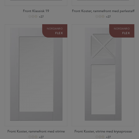
Front Klassisk 19
Front Koster, rammefront med perlestaff
+27
+27
NORDANRO
NORDANRO
FLEX
FLEX
Front Koster, rammefront med vitrine
Front Koster, vitrine med kryssprosse
+27
+27