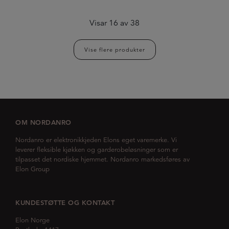
Visar
16
av
38
Vise flere produkter
OM NORDANRO
Nordanro er elektronikkjeden Elons eget varemerke. Vi
leverer fleksible kjøkken og garderobeløsninger som er
tilpasset det nordiske hjemmet. Nordanro markedsføres av
Elon Group
KUNDESTØTTE OG KONTAKT
Elon Norge