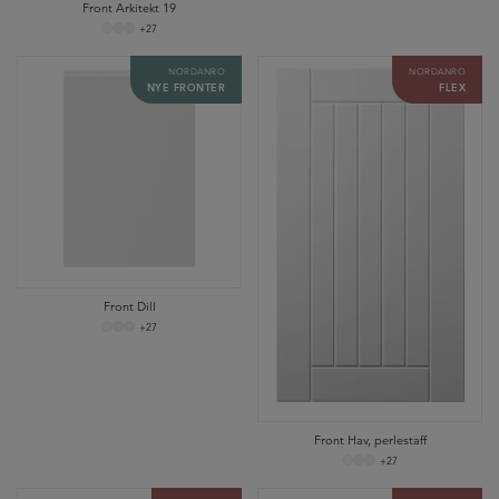
Front Arkitekt 19
+27
NORDANRO
NORDANRO
NYE FRONTER
FLEX
Front Dill
+27
Front Hav, perlestaff
+27