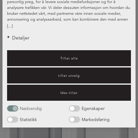
personlig preg, for å levere sosiale mediefunksjoner og for å
analysere trafikken vår. Vi deler dessuten informasjon om hvordan du
bruker nettstedet vårt, med partnerne våre innen sosiale medier,
annonsering og analysearbeid, som kan kombinere den med annen
informasjon du har gjort tilgjengelig for dem, eller som de har samlet
[...]
inn gjennom din bruk av tjenestene deres.
Detaljer
Front Kamille
Front Kjørvel
+27
+27
Tillat alle
NORDANRO
NORDANRO
FLEX
FLEX
tillat utvalg
Ikke tillat
Nødvendig
Egenskaper
Statistikk
Markedsføring