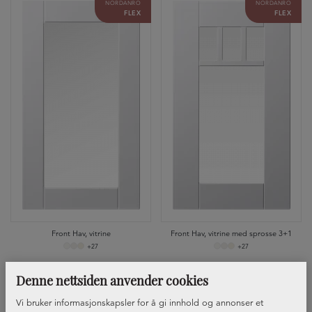
NORDANRO
NORDANRO
FLEX
FLEX
Front Hav, vitrine
Front Hav, vitrine med sprosse 3+1
+27
+27
NORDANRO
NORDANRO
Denne nettsiden anvender cookies
NYE FRONTER
NYE FRONTER
Vi bruker informasjonskapsler for å gi innhold og annonser et