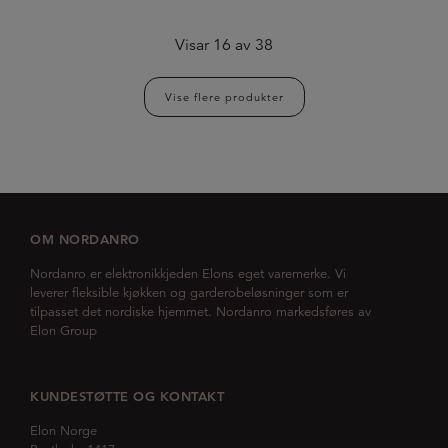
Visar
16
av
38
Vise flere produkter
OM NORDANRO
Nordanro er elektronikkjeden Elons eget varemerke. Vi
leverer fleksible kjøkken og garderobeløsninger som er
tilpasset det nordiske hjemmet. Nordanro markedsføres av
Elon Group
KUNDESTØTTE OG KONTAKT
Elon Norge