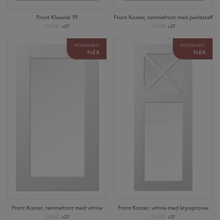
Front Klassisk 19
Front Koster, rammefront med perlestaff
+27
+27
NORDANRO
NORDANRO
FLEX
FLEX
Front Koster, rammefront med vitrine
Front Koster, vitrine med kryssprosse
+27
+27