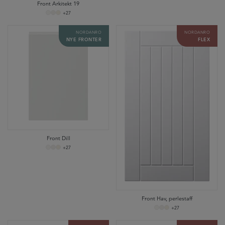
Front Arkitekt 19
+27
NORDANRO
NORDANRO
NYE FRONTER
FLEX
Front Dill
+27
Front Hav, perlestaff
+27