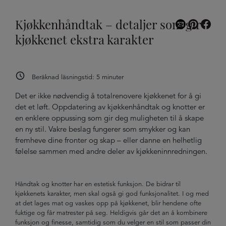
Kjøkkenhåndtak – detaljer som gir
kjøkkenet ekstra karakter
Beräknad läsningstid:
5
minuter
Det er ikke nødvendig å totalrenovere kjøkkenet for å gi
det et løft. Oppdatering av kjøkkenhåndtak og knotter er
en enklere oppussing som gir deg muligheten til å skape
en ny stil. Vakre beslag fungerer som smykker og kan
fremheve dine fronter og skap – eller danne en helhetlig
følelse sammen med andre deler av kjøkkeninnredningen.
Håndtak og knotter har en estetisk funksjon. De bidrar til
kjøkkenets karakter, men skal også gi god funksjonalitet. I og med
at det lages mat og vaskes opp på kjøkkenet, blir hendene ofte
fuktige og får matrester på seg. Heldigvis går det an å kombinere
funksjon og finesse, samtidig som du velger en stil som passer din