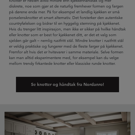
Knotter er nesten alltid mindre enn kjøkkenhåndtak og mer
diskrete, noe som gjør at de naturlig fremhever formen og fargen
på dørene enda mer. På for eksempel et landlig kjøkken er små
porselensknotter et smart alternativ. Det forsterker den autentiske
countryfølelsen og bidrar til en hyggelig stemning på kjøkkenet.
Hvis du trenger litt inspirasjon, men ikke er sikker på hvilke håndtak
eller knotter som er best for kjøkkenet ditt, er det et valg som
sjelden går galt – nemlig rustfritt stål. Mindre knotter i rustfritt stål
er veldig praktiske og fungerer med de fleste farger på kjøkkenet.
Fremfor alt hvis det er hvitevarer i samme materiale. Selve formen
kan man alltid eksperimentere med, for eksempel kan du velge
mellom trendy firkantede knotter eller klassiske runde knotter.
Se knotter og håndtak fra Nordanro!