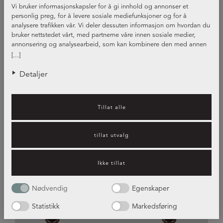
Vi bruker informasjonskapsler for å gi innhold og annonser et
personlig preg, for å levere sosiale mediefunksjoner og for å
Kjøkkenhåndtak - materialene som
analysere trafikken vår. Vi deler dessuten informasjon om hvordan du
passer best
bruker nettstedet vårt, med partnerne våre innen sosiale medier,
annonsering og analysearbeid, som kan kombinere den med annen
Kjøkkenhåndtak er både en praktisk og stilig interiørdetalj som
informasjon du har gjort tilgjengelig for dem, eller som de har samlet
[...]
binder sammen ulike deler av kjøkkenet – og også kjøkkenet med
inn gjennom din bruk av tjenestene deres.
andre deler av hjemmet. Valg av beslag er alltid en smakssak, og
Detaljer
det finnes ikke noe universelt svar på hva som er rett og galt. Det
beste er å finne kjøkkenhåndtak som du selv liker og som passer
godt inn på kjøkkenet ditt. Et utgangspunkt er å prøve å finne en
Tillat alle
helhetlig stil der farger og materialer passer godt sammen.
tillat utvalg
Ikke tillat
Nødvendig
Egenskaper
Statistikk
Markedsføring