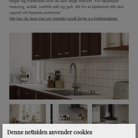
farger og materialer som du kan velge mellom. For eksempel
messing, antikk, rustfritt stål og gull. Alt for at kjøkkenet ditt skal
oppnå sitt høyeste potensial.
Her kan du lese mer om trender rundt farge og kjøkkendører.
Denne nettsiden anvender cookies