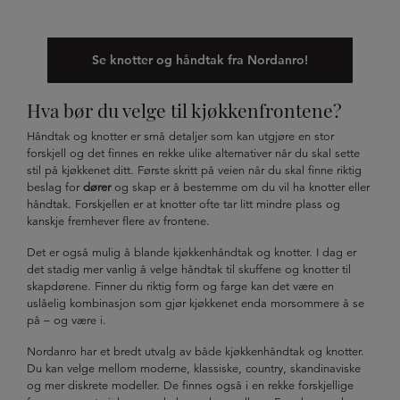
Se knotter og håndtak fra Nordanro!
Hva bør du velge til kjøkkenfrontene?
Håndtak og knotter er små detaljer som kan utgjøre en stor
forskjell og det finnes en rekke ulike alternativer når du skal sette
stil på kjøkkenet ditt. Første skritt på veien når du skal finne riktig
beslag for
dører
og skap er å bestemme om du vil ha knotter eller
håndtak. Forskjellen er at knotter ofte tar litt mindre plass og
kanskje fremhever flere av frontene.
Det er også mulig å blande kjøkkenhåndtak og knotter. I dag er
det stadig mer vanlig å velge håndtak til skuffene og knotter til
skapdørene. Finner du riktig form og farge kan det være en
uslåelig kombinasjon som gjør kjøkkenet enda morsommere å se
på – og være i.
Nordanro har et bredt utvalg av både kjøkkenhåndtak og knotter.
Du kan velge mellom moderne, klassiske, country, skandinaviske
og mer diskrete modeller. De finnes også i en rekke forskjellige