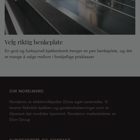
Velg riktig benkeplate
En god og funksjonell kjøkkenbenk trenger en pen benkeplate, og det
er mange å velge mellom i forskjellige prisklasser.
OM NORDANRO
Nordanro er elektronikkjeden Elons eget varemerke. Vi
leverer fleksible kjøkken og garderobeløsninger som er
tilpasset det nordiske hjemmet. Nordanro markedsføres av
Elon Group
KUNDESTØTTE OG KONTAKT