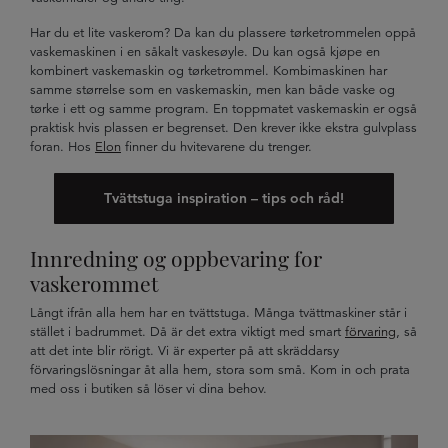
Har du et lite vaskerom? Da kan du plassere tørketrommelen oppå
vaskemaskinen i en såkalt vaskesøyle. Du kan også kjøpe en
kombinert vaskemaskin og tørketrommel. Kombimaskinen har
samme størrelse som en vaskemaskin, men kan både vaske og
tørke i ett og samme program. En toppmatet vaskemaskin er også
praktisk hvis plassen er begrenset. Den krever ikke ekstra gulvplass
foran. Hos
Elon
finner du hvitevarene du trenger.
Tvättstuga inspiration – tips och råd!
Innredning og oppbevaring for
vaskerommet
Långt ifrån alla hem har en tvättstuga. Många tvättmaskiner står i
stället i badrummet. Då är det extra viktigt med smart
förvaring
, så
att det inte blir rörigt. Vi är experter på att skräddarsy
förvaringslösningar åt alla hem, stora som små. Kom in och prata
med oss i butiken så löser vi dina behov.