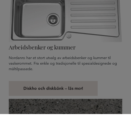
Arbeidsbenker og kummer
Nordanro har et stort utvalg av arbeidsbenker og kummer til
vaskerommet. Fra enkle og tradisjonelle til spesialdesignede og
måltilpassede.
Diskho och diskbänk – läs mer!