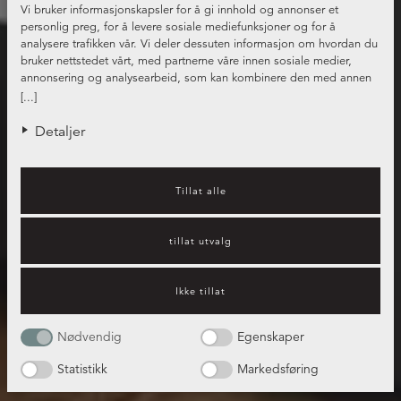
Vi bruker informasjonskapsler for å gi innhold og annonser et
personlig preg, for å levere sosiale mediefunksjoner og for å
analysere trafikken vår. Vi deler dessuten informasjon om hvordan du
bruker nettstedet vårt, med partnerne våre innen sosiale medier,
annonsering og analysearbeid, som kan kombinere den med annen
informasjon du har gjort tilgjengelig for dem, eller som de har samlet
[...]
inn gjennom din bruk av tjenestene deres.
Detaljer
Tillat alle
tillat utvalg
Ikke tillat
Nødvendig
Egenskaper
Statistikk
Markedsføring