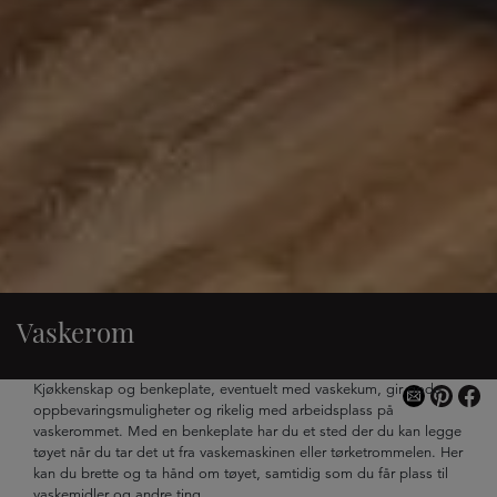
Vaskerom
Kjøkkenskap og benkeplate, eventuelt med vaskekum, gir gode
oppbevaringsmuligheter og rikelig med arbeidsplass på
vaskerommet. Med en benkeplate har du et sted der du kan legge
tøyet når du tar det ut fra vaskemaskinen eller tørketrommelen. Her
kan du brette og ta hånd om tøyet, samtidig som du får plass til
vaskemidler og andre ting.