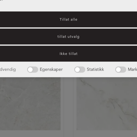
Tillat alle
enkeplate Rainy Dust
Benkeplate White Te
tillat utvalg
Ikke tillat
TILVALG
dvendig
Egenskaper
Statistikk
Mark