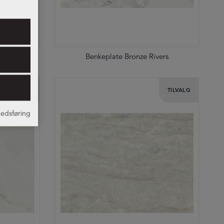
ti
Benkeplate Bronze Rivers
TILVALG
TILVALG
edsføring