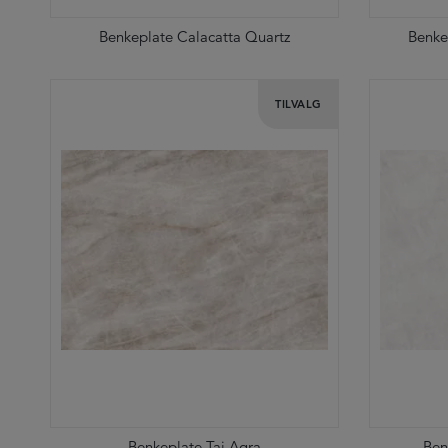
Benkeplate Calacatta Quartz
Benke
TILVALG
Benkeplate Taj Agra
Ben