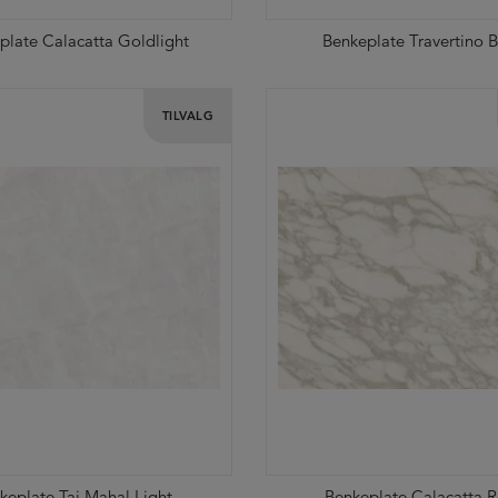
plate Calacatta Goldlight
Benkeplate Travertino 
TILVALG
keplate Taj Mahal Light
Benkeplate Calacatta R