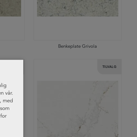
o
Benkeplate Grivola
TILVALG
TILVALG
lig
n vår.
t, med
, som
for
res.