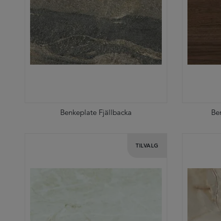
Benkeplate Fjällbacka
Be
TILVALG