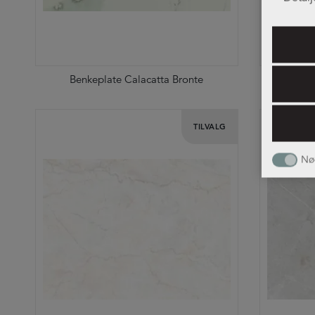
Benkeplate Calacatta Bronte
B
TILVALG
Nø