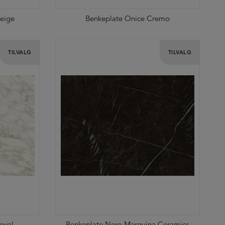
Beige
Benkeplate Onice Cremo
TILVALG
TILVALG
oyal
Benkeplate Nero Marquina Ceramics