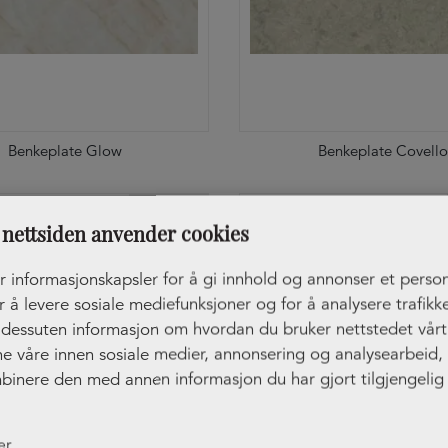
Benkeplate Glow
Benkeplate Covell
TILVALG
nettsiden anvender cookies
r informasjonskapsler for å gi innhold og annonser et person
r å levere sosiale mediefunksjoner og for å analysere trafikke
r dessuten informasjon om hvordan du bruker nettstedet vår
ne våre innen sosiale medier, annonsering og analysearbeid
binere den med annen informasjon du har gjort tilgjengelig 
ler som de har samlet inn gjennom din bruk av tjenestene de
er