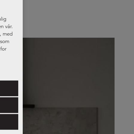
lig
n vår.
t, med
, som
for
res.
 og