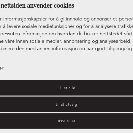
nettsiden anvender cookies
r informasjonskapsler for å gi innhold og annonser et person
r å levere sosiale mediefunksjoner og for å analysere trafikke
r dessuten informasjon om hvordan du bruker nettstedet vår
ne våre innen sosiale medier, annonsering og analysearbeid
binere den med annen informasjon du har gjort tilgjengelig 
ler som de har samlet inn gjennom din bruk av tjenestene de
er
Tillat alle
tillat utvalg
ide – Benkeplater i kompositt
Ikke tillat
andre materialer