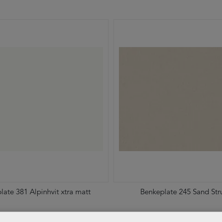
late 381 Alpinhvit xtra matt
Benkeplate 245 Sand Str