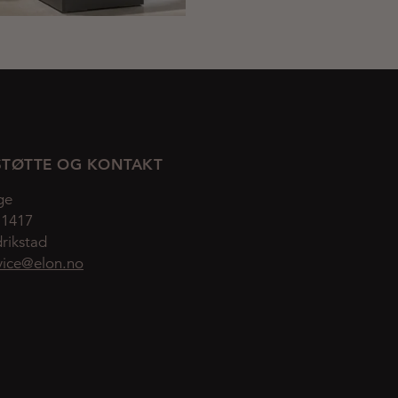
TØTTE OG KONTAKT
ge
 1417
rikstad
vice@elon.no