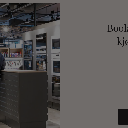
Book
kj