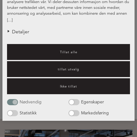
analysere trafikken vår. Vi deler dessuten informasjon om hvordan du
bruker nettstedet vårt, med partnerne våre innen sosiale medier,
annonsering og analysearbeid, som kan kombinere den med annen
informasjon du har gjort tilgjengelig for dem, eller som de har samlet
[...]
inn gjennom din bruk av tjenestene deres.
Detaljer
Tillat alle
Guide – Benkeplater i kompositt
og andre materialer
tillat utvalg
Ikke tillat
Les mer her!
Nødvendig
Egenskaper
Statistikk
Markedsføring