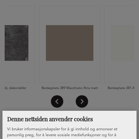
 066, dekorskifer
Benkeplate 389 Macchiato Xtra matt
Benkeplate 381 Alpi
Denne nettsiden anvender cookies
Vi bruker informasjonskapsler for å gi innhold og annonser et
personlig preg, for å levere sosiale mediefunksjoner og for å