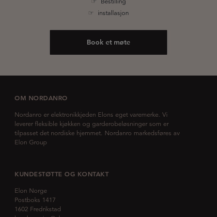
☞ Bestilling
☞ installasjon
Book et møte
OM NORDANRO
Nordanro er elektronikkjeden Elons eget varemerke. Vi
leverer fleksible kjøkken og garderobeløsninger som er
tilpasset det nordiske hjemmet. Nordanro markedsføres av
Elon Group
KUNDESTØTTE OG KONTAKT
Elon Norge
Postboks 1417
1602 Fredrikstad