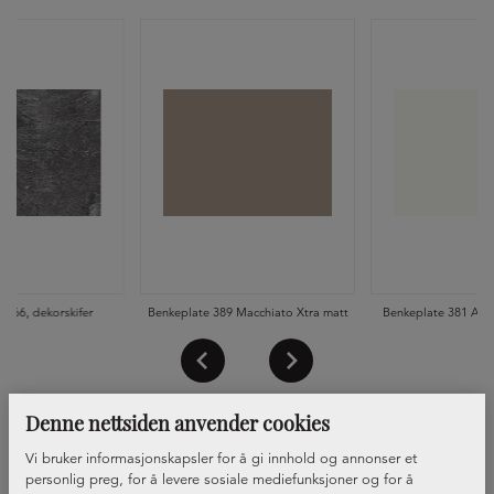
 066, dekorskifer
Benkeplate 389 Macchiato Xtra matt
Benkeplate 381 Alpi
Denne nettsiden anvender cookies
Vi bruker informasjonskapsler for å gi innhold og annonser et
personlig preg, for å levere sosiale mediefunksjoner og for å