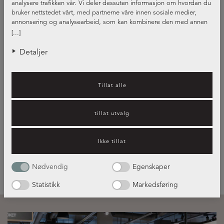
analysere trafikken vår. Vi deler dessuten informasjon om hvordan du
bruker nettstedet vårt, med partnerne våre innen sosiale medier,
annonsering og analysearbeid, som kan kombinere den med annen
informasjon du har gjort tilgjengelig for dem, eller som de har samlet
[...]
inn gjennom din bruk av tjenestene deres.
Detaljer
Tillat alle
Guide – Benkeplater i kompositt
og andre materialer
tillat utvalg
Ikke tillat
Les mer her!
Nødvendig
Egenskaper
Statistikk
Markedsføring