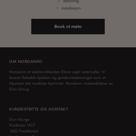
☞ Bestilling
☞ installasjon
Book et møte
OM NORDANRO
Nordanro er elektronikkjeden Elons eget varemerke. Vi
leverer fleksible kjøkken og garderobeløsninger som er
tilpasset det nordiske hjemmet. Nordanro markedsføres av
Elon Group
KUNDESTØTTE OG KONTAKT
Elon Norge
Postboks 1417
1602 Fredrikstad