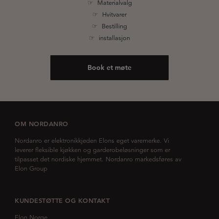
☞ Materialvalg
☞ Hvitvarer
☞ Bestilling
☞ installasjon
Book et møte
OM NORDANRO
Nordanro er elektronikkjeden Elons eget varemerke. Vi
leverer fleksible kjøkken og garderobeløsninger som er
tilpasset det nordiske hjemmet. Nordanro markedsføres av
Elon Group
KUNDESTØTTE OG KONTAKT
Elon Norge