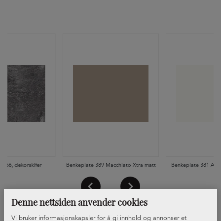
 066, dekorskifer
Benkeplate 389 Macchiato Xtra matt
Benkeplate 381 Alpi
Denne nettsiden anvender cookies
Vi bruker informasjonskapsler for å gi innhold og annonser et