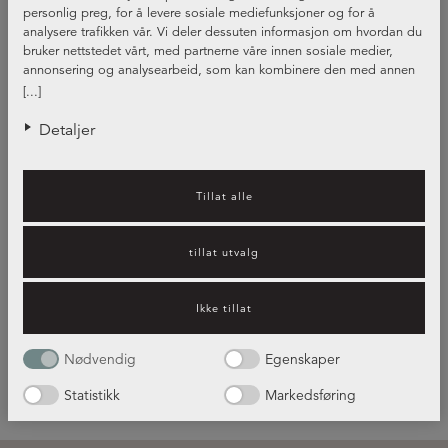
personlig preg, for å levere sosiale mediefunksjoner og for å
analysere trafikken vår. Vi deler dessuten informasjon om hvordan du
bruker nettstedet vårt, med partnerne våre innen sosiale medier,
annonsering og analysearbeid, som kan kombinere den med annen
informasjon du har gjort tilgjengelig for dem, eller som de har samlet
[...]
inn gjennom din bruk av tjenestene deres.
Detaljer
Tillat alle
Guide – Benkeplater i kompositt
tillat utvalg
og andre materialer
Ikke tillat
Les mer her!
Nødvendig
Egenskaper
Statistikk
Markedsføring