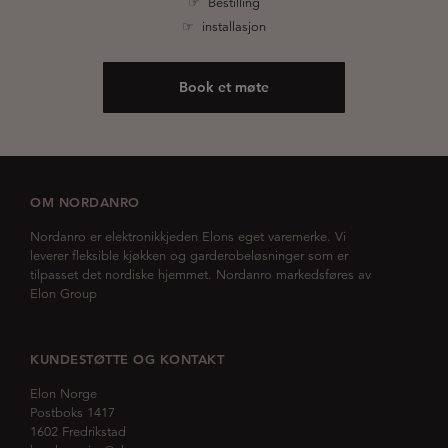
☞ Bestilling
☞ installasjon
Book et møte
OM NORDANRO
Nordanro er elektronikkjeden Elons eget varemerke. Vi
leverer fleksible kjøkken og garderobeløsninger som er
tilpasset det nordiske hjemmet. Nordanro markedsføres av
Elon Group
KUNDESTØTTE OG KONTAKT
Elon Norge
Postboks 1417
1602 Fredrikstad