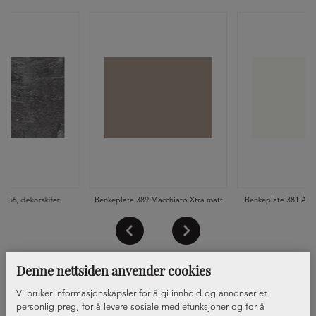
 066, dekorskifer
Benkeplate 389 Macchiato Xtra matt
Benkeplate 381 Alpi
Denne nettsiden anvender cookies
Vi bruker informasjonskapsler for å gi innhold og annonser et
personlig preg, for å levere sosiale mediefunksjoner og for å