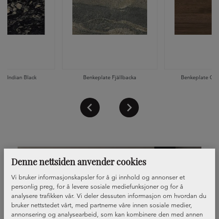
te Indian Black
Benkeplate Fjällbacka
Benkeplate Oka
Denne nettsiden anvender cookies
Vi bruker informasjonskapsler for å gi innhold og annonser et
personlig preg, for å levere sosiale mediefunksjoner og for å
analysere trafikken vår. Vi deler dessuten informasjon om hvordan du
bruker nettstedet vårt, med partnerne våre innen sosiale medier,
annonsering og analysearbeid, som kan kombinere den med annen