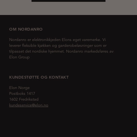
OM NORDANRO
Nordanro er elektronikkjeden Elons eget varemerke. Vi
leverer fleksible kjøkken og garderobeløsninger som er
tilpasset det nordiske hjemmet. Nordanro markedsføres av
Elon Group
KUNDESTØTTE OG KONTAKT
Elon Norge
Postboks 1417
1602 Fredrikstad
kundeservice@elon.no