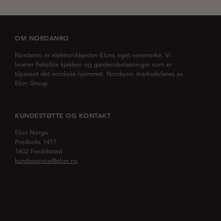
OM NORDANRO
Nordanro er elektronikkjeden Elons eget varemerke. Vi
leverer fleksible kjøkken og garderobeløsninger som er
tilpasset det nordiske hjemmet. Nordanro markedsføres av
Elon Group
KUNDESTØTTE OG KONTAKT
Elon Norge
Postboks 1417
1602 Fredrikstad
kundeservice@elon.no