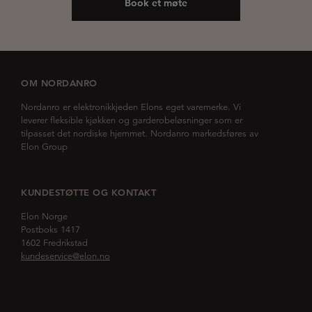
Book et møte
OM NORDANRO
Nordanro er elektronikkjeden Elons eget varemerke. Vi
leverer fleksible kjøkken og garderobeløsninger som er
tilpasset det nordiske hjemmet. Nordanro markedsføres av
Elon Group
KUNDESTØTTE OG KONTAKT
Elon Norge
Postboks 1417
1602 Fredrikstad
kundeservice@elon.no