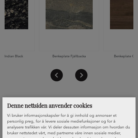
te Indian Black
Benkeplate Fjällbacka
Benkeplate Oka
Denne nettsiden anvender cookies
Vi bruker informasjonskapsler for å gi innhold og annonser et
personlig preg, for å levere sosiale mediefunksjoner og for å
analysere trafikken vår. Vi deler dessuten informasjon om hvordan du
bruker nettstedet vårt, med partnerne våre innen sosiale medier,