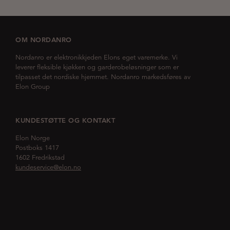
OM NORDANRO
Nordanro er elektronikkjeden Elons eget varemerke. Vi
leverer fleksible kjøkken og garderobeløsninger som er
tilpasset det nordiske hjemmet. Nordanro markedsføres av
Elon Group
KUNDESTØTTE OG KONTAKT
Elon Norge
Postboks 1417
1602 Fredrikstad
kundeservice@elon.no