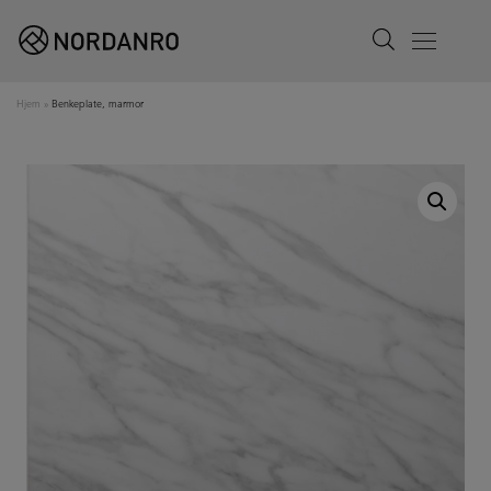
Search
Menu
Hjem
»
Benkeplate, marmor