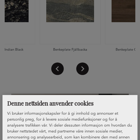
te Indian Black
Benkeplate Fjällbacka
Benkeplate Oka
Denne nettsiden anvender cookies
Vi bruker informasjonskapsler for å gi innhold og annonser et
personlig preg, for å levere sosiale mediefunksjoner og for å
analysere trafikken vår. Vi deler dessuten informasjon om hvordan du
bruker nettstedet vårt, med partnerne våre innen sosiale medier,
annonsering og analysearbeid, som kan kombinere den med annen