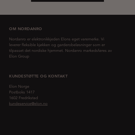
OM NORDANRO
Nordanro er elektronikkjeden Elons eget varemerke. Vi
leverer fleksible kjøkken og garderobeløsninger som er
tilpasset det nordiske hjemmet. Nordanro markedsføres av
Elon Group
KUNDESTØTTE OG KONTAKT
Elon Norge
Postboks 1417
1602 Fredrikstad
kundeservice@elon.no