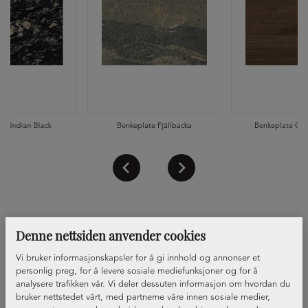
te Indian Black
Benkeplate Fjällbacka
Benkeplate Oka
Denne nettsiden anvender cookies
Vi bruker informasjonskapsler for å gi innhold og annonser et
personlig preg, for å levere sosiale mediefunksjoner og for å
analysere trafikken vår. Vi deler dessuten informasjon om hvordan du
bruker nettstedet vårt, med partnerne våre innen sosiale medier,