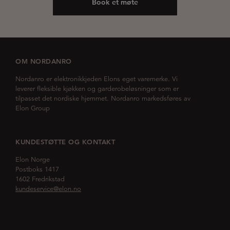
Book et møte
OM NORDANRO
Nordanro er elektronikkjeden Elons eget varemerke. Vi
leverer fleksible kjøkken og garderobeløsninger som er
tilpasset det nordiske hjemmet. Nordanro markedsføres av
Elon Group
KUNDESTØTTE OG KONTAKT
Elon Norge
Postboks 1417
1602 Fredrikstad
kundeservice@elon.no