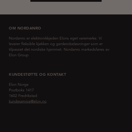
OM NORDANRO
Nordanro er elektronikkjeden Elons eget varemerke. Vi
leverer fleksible kjøkken og garderobeløsninger som er
tilpasset det nordiske hjemmet. Nordanro markedsføres av
Elon Group
KUNDESTØTTE OG KONTAKT
Elon Norge
Postboks 1417
1602 Fredrikstad
kundeservice@elon.no