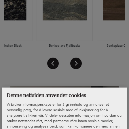
te Indian Black
Benkeplate Fjällbacka
Benkeplate Oka
Denne nettsiden anvender cookies
Vi bruker informasjonskapsler for å gi innhold og annonser et
personlig preg, for å levere sosiale mediefunksjoner og for å
analysere trafikken vår. Vi deler dessuten informasjon om hvordan du
bruker nettstedet vårt, med partnerne våre innen sosiale medier,
annonsering og analysearbeid, som kan kombinere den med annen