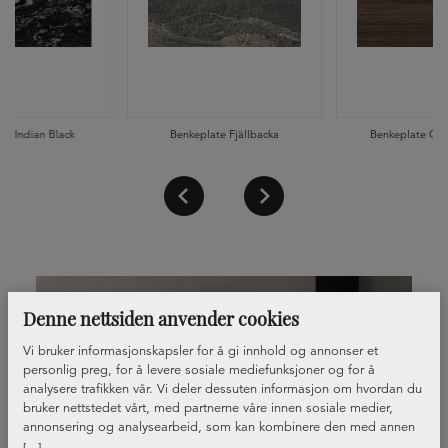
te Indian Black
Benkeplate Fjällbacka
Benkeplate Oka
Denne nettsiden anvender cookies
Vi bruker informasjonskapsler for å gi innhold og annonser et
personlig preg, for å levere sosiale mediefunksjoner og for å
analysere trafikken vår. Vi deler dessuten informasjon om hvordan du
bruker nettstedet vårt, med partnerne våre innen sosiale medier,
annonsering og analysearbeid, som kan kombinere den med annen
informasjon du har gjort tilgjengelig for dem, eller som de har samlet