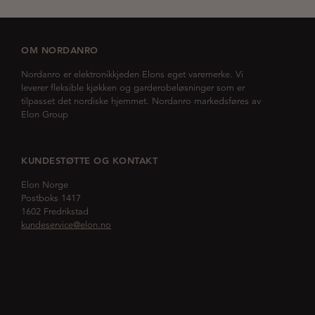
OM NORDANRO
Nordanro er elektronikkjeden Elons eget varemerke. Vi
leverer fleksible kjøkken og garderobeløsninger som er
tilpasset det nordiske hjemmet. Nordanro markedsføres av
Elon Group
KUNDESTØTTE OG KONTAKT
Elon Norge
Postboks 1417
1602 Fredrikstad
kundeservice@elon.no