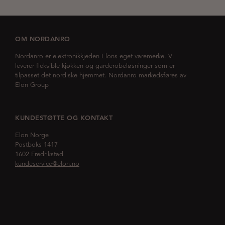
OM NORDANRO
Nordanro er elektronikkjeden Elons eget varemerke. Vi
leverer fleksible kjøkken og garderobeløsninger som er
tilpasset det nordiske hjemmet. Nordanro markedsføres av
Elon Group
KUNDESTØTTE OG KONTAKT
Elon Norge
Postboks 1417
1602 Fredrikstad
kundeservice@elon.no