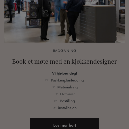
RÅDGIVNING
Book et møte med en kjøkkendesigner
Vi hjelper deg!
☞ Kjøkkenplanlegging
☞ Materialvalg
☞ Hvitvarer
☞ Bestilling
☞ installasjon
Les mer her!