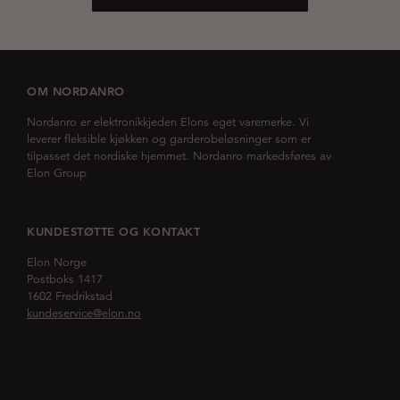
OM NORDANRO
Nordanro er elektronikkjeden Elons eget varemerke. Vi
leverer fleksible kjøkken og garderobeløsninger som er
tilpasset det nordiske hjemmet. Nordanro markedsføres av
Elon Group
KUNDESTØTTE OG KONTAKT
Elon Norge
Postboks 1417
1602 Fredrikstad
kundeservice@elon.no