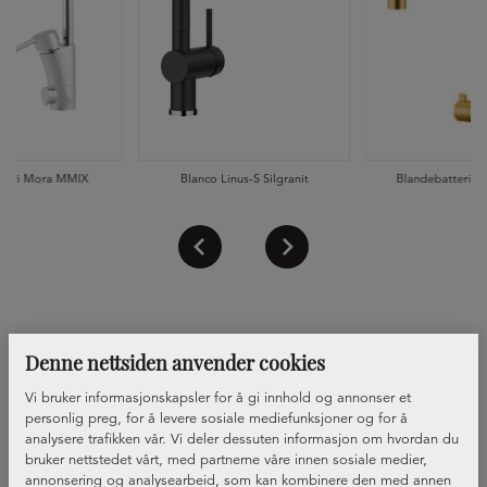
tteri Mora MMIX
Blanco Linus-S Silgranit
Blandebatterie 
Denne nettsiden anvender cookies
Vi bruker informasjonskapsler for å gi innhold og annonser et
personlig preg, for å levere sosiale mediefunksjoner og for å
analysere trafikken vår. Vi deler dessuten informasjon om hvordan du
bruker nettstedet vårt, med partnerne våre innen sosiale medier,
annonsering og analysearbeid, som kan kombinere den med annen