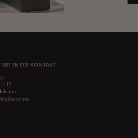
TØTTE OG KONTAKT
ge
 1417
rikstad
vice@elon.no