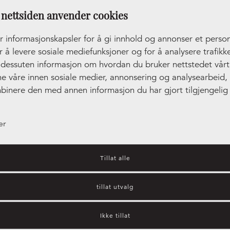
nettsiden anvender cookies
r informasjonskapsler for å gi innhold og annonser et person
r å levere sosiale mediefunksjoner og for å analysere trafikke
r dessuten informasjon om hvordan du bruker nettstedet vår
ne våre innen sosiale medier, annonsering og analysearbeid
binere den med annen informasjon du har gjort tilgjengelig 
ler som de har samlet inn gjennom din bruk av tjenestene de
er
Tillat alle
tillat utvalg
Kjøkkeninspirasjon – hvilket
Ikke tillat