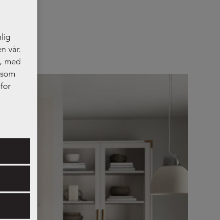
lig
n vår.
t, med
, som
for
res.