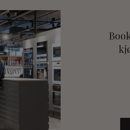
Book
kj