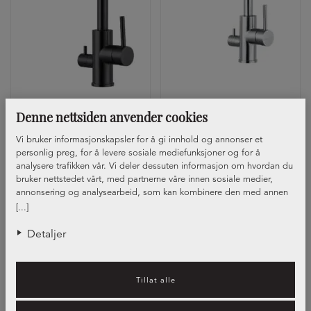
Denne nettsiden anvender cookies
Blandebatterie Deco Focus
Blandebatterie Deco Passion
Vi bruker informasjonskapsler for å gi innhold og annonser et
personlig preg, for å levere sosiale mediefunksjoner og for å
TILVALG
TILVALG
analysere trafikken vår. Vi deler dessuten informasjon om hvordan du
bruker nettstedet vårt, med partnerne våre innen sosiale medier,
annonsering og analysearbeid, som kan kombinere den med annen
informasjon du har gjort tilgjengelig for dem, eller som de har samlet
[...]
inn gjennom din bruk av tjenestene deres.
Detaljer
Tillat alle