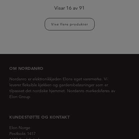
Visar
16
av
91
Vise flere produkter
OM NORDANRO
Nordanro er elektronikkjeden Elons eget varemerke. Vi
leverer fleksible kjøkken og garderobeløsninger som er
tilpasset det nordiske hjemmet. Nordanro markedsføres av
Elon Group
KUNDESTØTTE OG KONTAKT
Elon Norge
Postboks 1417