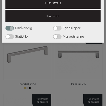
tillat utvalg
Ikke tillat
Blandebatterie Deco Royal
Blandebatterie Deco Zenith
Nødvendig
Egenskaper
Statistikk
Markedsføring
TILVALG
NORDANRO
PREMIUM
Håndtak 0143
Håndtak 042
NORDANRO
NORDANRO
PREMIUM
PREMIUM