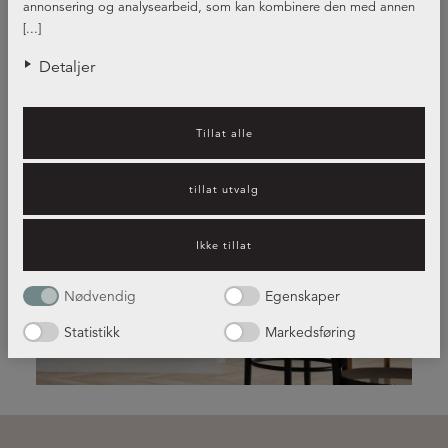
annonsering og analysearbeid, som kan kombinere den med annen
informasjon du har gjort tilgjengelig for dem, eller som de har samlet
[...]
inn gjennom din bruk av tjenestene deres.
Detaljer
Tillat alle
tillat utvalg
Kjøkkeninspirasjon – hvilket
kjøkken passer best for deg?
Ikke tillat
Nødvendig
Egenskaper
Les mer her!
Statistikk
Markedsføring