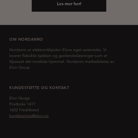
Les mer her!
OM NORDANRO
Nordanro er elektronikkjeden Elons eget varemerke. Vi
leverer fleksible kjøkken og garderobeløsninger som er
tilpasset det nordiske hjemmet. Nordanro markedsføres av
Elon Group
KUNDESTØTTE OG KONTAKT
Elon Norge
Postboks 1417
1602 Fredrikstad
kundeservice@elon.no