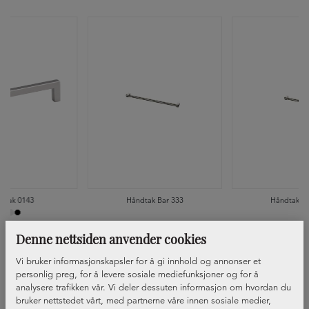
dtak 0143
Håndtak Bar 333
Håndtak Ba
Denne nettsiden anvender cookies
Vi bruker informasjonskapsler for å gi innhold og annonser et
personlig preg, for å levere sosiale mediefunksjoner og for å
analysere trafikken vår. Vi deler dessuten informasjon om hvordan du
bruker nettstedet vårt, med partnerne våre innen sosiale medier,