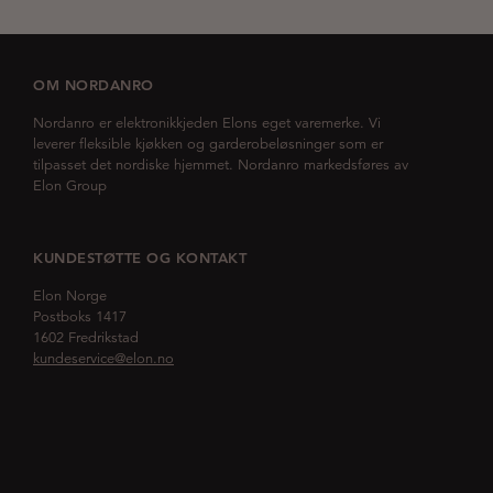
OM NORDANRO
Nordanro er elektronikkjeden Elons eget varemerke. Vi
leverer fleksible kjøkken og garderobeløsninger som er
tilpasset det nordiske hjemmet. Nordanro markedsføres av
Elon Group
KUNDESTØTTE OG KONTAKT
Elon Norge
Postboks 1417
1602 Fredrikstad
kundeservice@elon.no