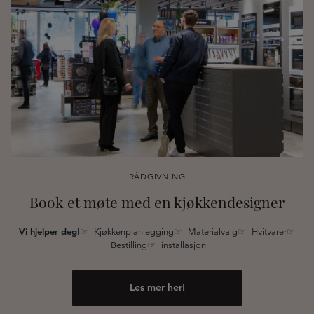
RÅDGIVNING
Book et møte med en kjøkkendesigner
Vi hjelper deg!
☞ Kjøkkenplanlegging☞ Materialvalg☞ Hvitvarer☞
Bestilling☞ installasjon
Les mer her!