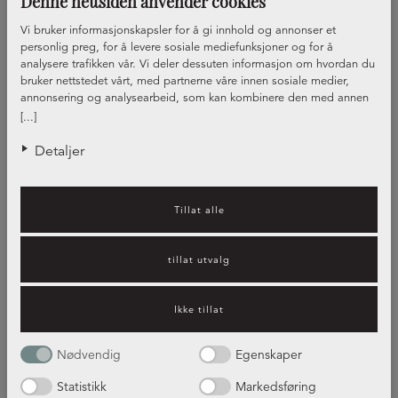
Denne nettsiden anvender cookies
Vi bruker informasjonskapsler for å gi innhold og annonser et
personlig preg, for å levere sosiale mediefunksjoner og for å
analysere trafikken vår. Vi deler dessuten informasjon om hvordan du
bruker nettstedet vårt, med partnerne våre innen sosiale medier,
annonsering og analysearbeid, som kan kombinere den med annen
informasjon du har gjort tilgjengelig for dem, eller som de har samlet
[...]
inn gjennom din bruk av tjenestene deres.
Detaljer
Tillat alle
Våre Kjøkkenkonsulenter
tillat utvalg
Ikke tillat
Nødvendig
Egenskaper
Statistikk
Markedsføring