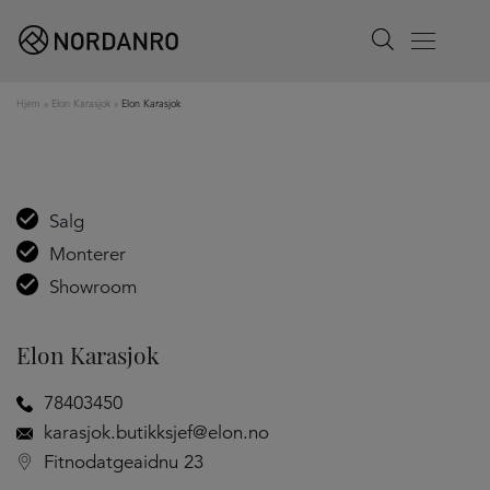
Search
Menu
Hjem
»
Elon Karasjok
»
Elon Karasjok
Salg
Monterer
Showroom
Elon Karasjok
78403450
karasjok.butikksjef@elon.no
Fitnodatgeaidnu 23