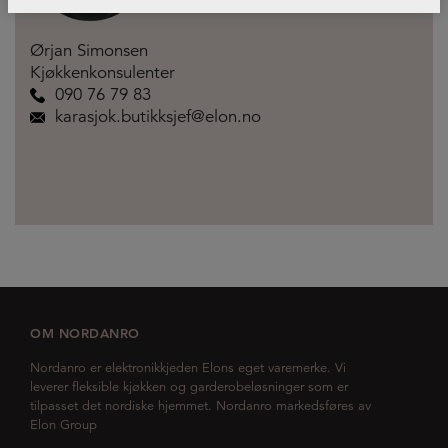
Ørjan Simonsen
Kjøkkenkonsulenter
090 76 79 83
karasjok.butikksjef@elon.no
OM NORDANRO
Nordanro er elektronikkjeden Elons eget varemerke. Vi
leverer fleksible kjøkken og garderobeløsninger som er
tilpasset det nordiske hjemmet. Nordanro markedsføres av
Elon Group