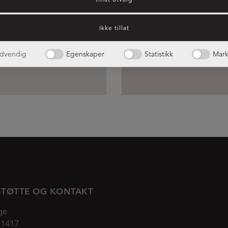
Ikke tillat
dvendig
Egenskaper
Statistikk
Mark
TØTTE OG KONTAKT
ge
 1417