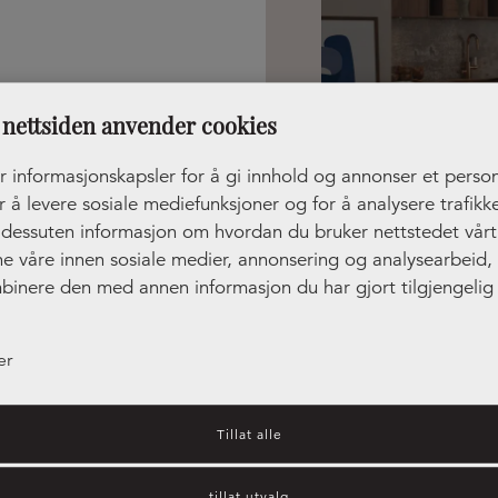
nettsiden anvender cookies
0:00 - 15:00
r informasjonskapsler for å gi innhold og annonser et person
ukket
r å levere sosiale mediefunksjoner og for å analysere trafikke
r dessuten informasjon om hvordan du bruker nettstedet vår
ne våre innen sosiale medier, annonsering og analysearbeid
binere den med annen informasjon du har gjort tilgjengelig 
ler som de har samlet inn gjennom din bruk av tjenestene de
er
Tillat alle
tillat utvalg