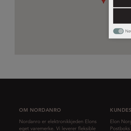
Nø
OM NORDANRO
KUNDES
Nordanro er elektronikkjeden Elons
Elon Nor
eget varemerke. Vi leverer fleksible
Postboks