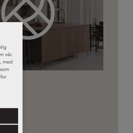
lig
n vår.
t, med
, som
for
res.