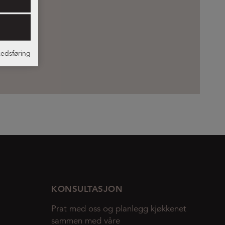
edsføring
KONSULTASJON
Prat med oss og planlegg kjøkkenet
sammen med våre