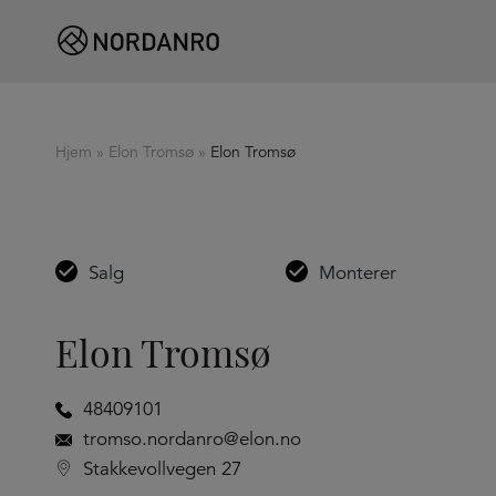
Hjem
»
Elon Tromsø
»
Elon Tromsø
Salg
Monterer
Elon Tromsø
48409101
tromso.nordanro@elon.no
Stakkevollvegen 27