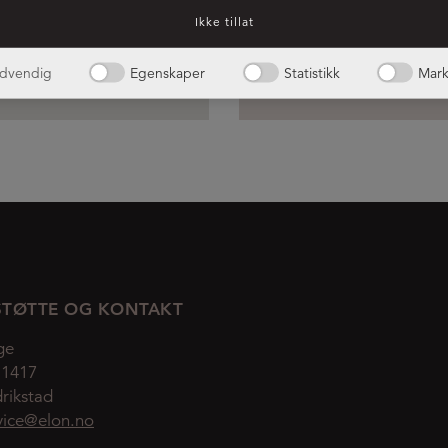
Ikke tillat
dvendig
Egenskaper
Statistikk
Mark
TØTTE OG KONTAKT
ge
 1417
rikstad
vice@elon.no