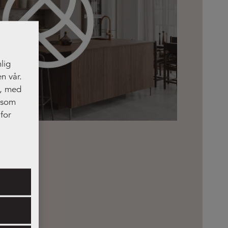
lig
n vår.
t, med
, som
for
res.