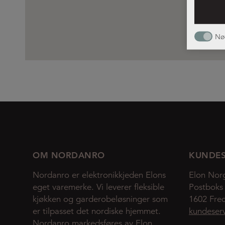
Nø
OM NORDANRO
KUNDES
Nordanro er elektronikkjeden Elons
Elon Nor
eget varemerke. Vi leverer fleksible
Postboks
kjøkken og garderobeløsninger som
1602 Fred
er tilpasset det nordiske hjemmet.
kundeser
Nordanro markedsføres av Elon