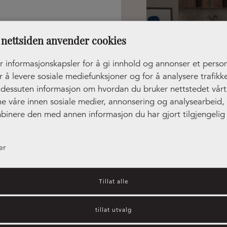
0:00 - 14:00
nettsiden anvender cookies
ukket
r informasjonskapsler for å gi innhold og annonser et person
r å levere sosiale mediefunksjoner og for å analysere trafikke
r dessuten informasjon om hvordan du bruker nettstedet vår
ne våre innen sosiale medier, annonsering og analysearbeid
binere den med annen informasjon du har gjort tilgjengelig 
ler som de har samlet inn gjennom din bruk av tjenestene de
er
Tillat alle
tillat utvalg