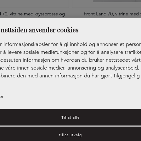
 70, vitrine med kryssprosse og
Front Land 70, vitrine med 
speil
+27
nettsiden anvender cookies
+27
r informasjonskapsler for å gi innhold og annonser et person
r å levere sosiale mediefunksjoner og for å analysere trafikke
r dessuten informasjon om hvordan du bruker nettstedet vår
ne våre innen sosiale medier, annonsering og analysearbeid
binere den med annen informasjon du har gjort tilgjengelig 
ler som de har samlet inn gjennom din bruk av tjenestene de
er
Tillat alle
tillat utvalg