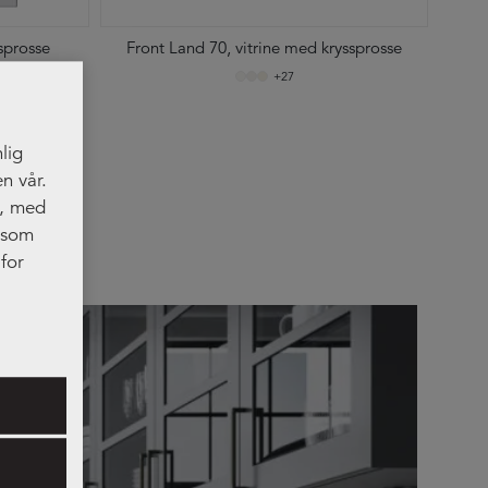
sprosse
Front Land 70, vitrine med kryssprosse
+27
lig
n vår.
t, med
, som
for
res.