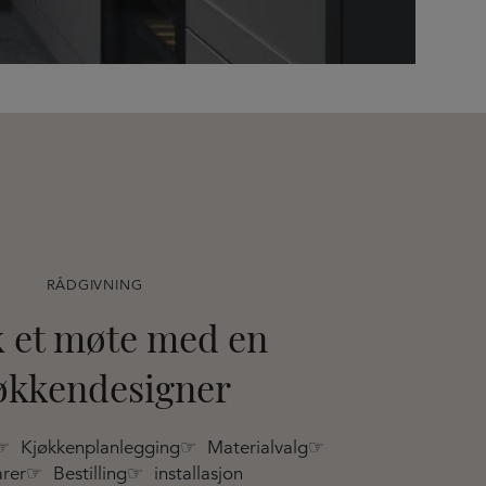
RÅDGIVNING
 et møte med en
økkendesigner
☞ Kjøkkenplanlegging☞ Materialvalg☞
rer☞ Bestilling☞ installasjon