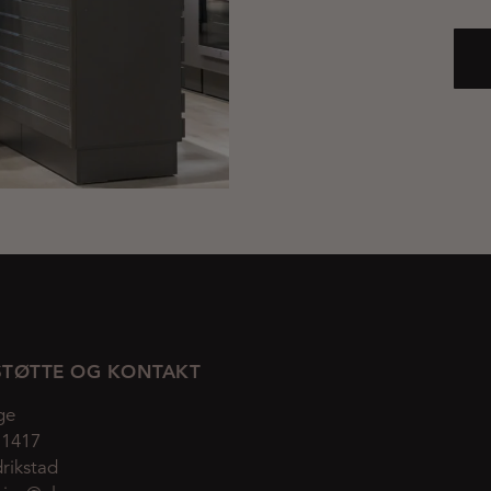
TØTTE OG KONTAKT
ge
 1417
rikstad