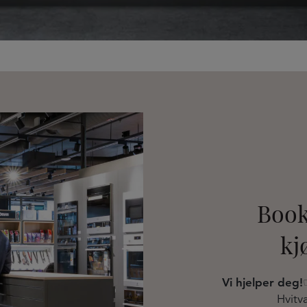
Book
kj
Vi hjelper deg!
Hvitva