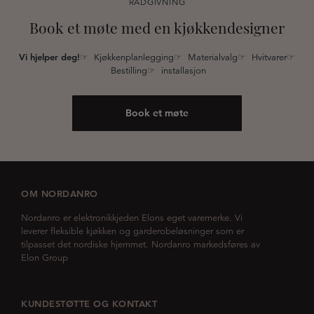
RÅDGIVNING
Book et møte med en kjøkkendesigner
Vi hjelper deg!
☞ Kjøkkenplanlegging☞ Materialvalg☞ Hvitvarer☞
Bestilling☞ installasjon
Book et møte
OM NORDANRO
Nordanro er elektronikkjeden Elons eget varemerke. Vi
leverer fleksible kjøkken og garderobeløsninger som er
tilpasset det nordiske hjemmet. Nordanro markedsføres av
Elon Group
KUNDESTØTTE OG KONTAKT