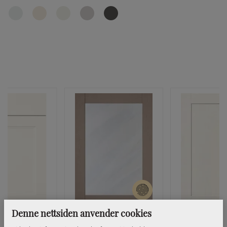
Denne nettsiden anvender cookies
 Rammeprofil
Front Shaker, vitrine
Front Sh