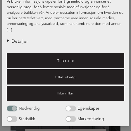
Vi bruker informasjonskapsler for å gi innhold og annonser et
+1
personlig preg, for å levere sosiale mediefunksjoner og for å
analysere trafikken vår. Vi deler dessuten informasjon om hvordan du
bruker nettstedet vårt, med partnerne våre innen sosiale medier,
annonsering og analysearbeid, som kan kombinere den med annen
informasjon du har gjort tilgjengelig for dem, eller som de har samlet
[...]
inn gjennom din bruk av tjenestene deres.
Detaljer
Tillat alle
tillat utvalg
Ikke tillat
kjøkkenfrontene i forskjellige
Nødvendig
Egenskaper
stiler og farger
Statistikk
Markedsføring