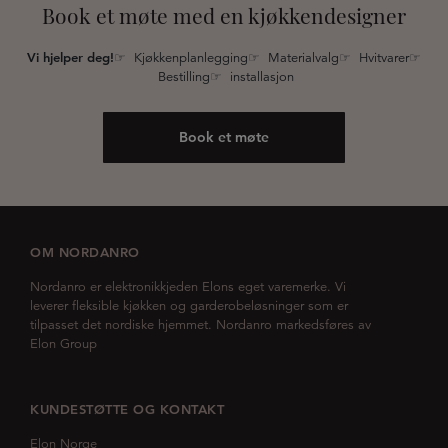
Book et møte med en kjøkkendesigner
Vi hjelper deg!
☞ Kjøkkenplanlegging☞ Materialvalg☞ Hvitvarer☞
Bestilling☞ installasjon
Book et møte
OM NORDANRO
Nordanro er elektronikkjeden Elons eget varemerke. Vi
leverer fleksible kjøkken og garderobeløsninger som er
tilpasset det nordiske hjemmet. Nordanro markedsføres av
Elon Group
KUNDESTØTTE OG KONTAKT
Elon Norge