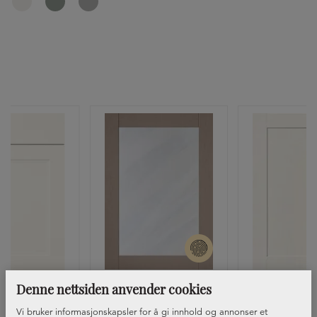
Denne nettsiden anvender cookies
 Rammeprofil
Front Shaker, vitrine
Front Sh
+1
Vi bruker informasjonskapsler for å gi innhold og annonser et