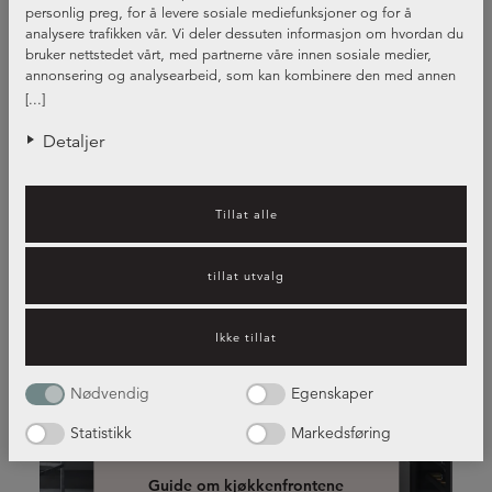
personlig preg, for å levere sosiale mediefunksjoner og for å
analysere trafikken vår. Vi deler dessuten informasjon om hvordan du
bruker nettstedet vårt, med partnerne våre innen sosiale medier,
annonsering og analysearbeid, som kan kombinere den med annen
informasjon du har gjort tilgjengelig for dem, eller som de har samlet
[...]
inn gjennom din bruk av tjenestene deres.
Detaljer
Tillat alle
tillat utvalg
Ikke tillat
kjøkkenfrontene i forskjellige
Nødvendig
Egenskaper
stiler og farger
Statistikk
Markedsføring
Guide om kjøkkenfrontene