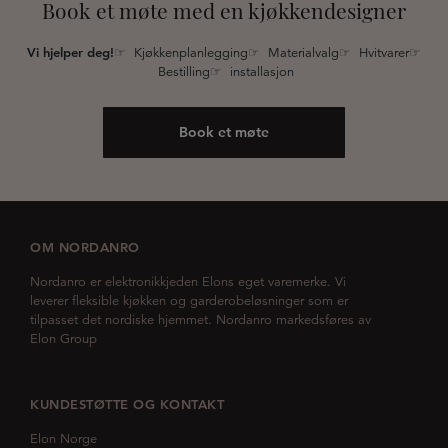
Book et møte med en kjøkkendesigner
Vi hjelper deg!
☞ Kjøkkenplanlegging☞ Materialvalg☞ Hvitvarer☞
Bestilling☞ installasjon
Book et møte
OM NORDANRO
Nordanro er elektronikkjeden Elons eget varemerke. Vi
leverer fleksible kjøkken og garderobeløsninger som er
tilpasset det nordiske hjemmet. Nordanro markedsføres av
Elon Group
KUNDESTØTTE OG KONTAKT
Elon Norge