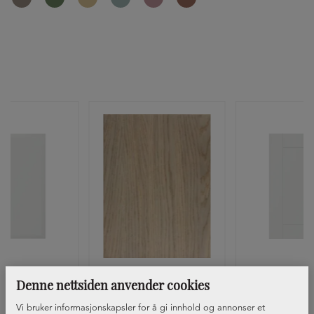
Denne nettsiden anvender cookies
t Basilikum
Front Opal
Front Ros
+27
+1
+
Vi bruker informasjonskapsler for å gi innhold og annonser et