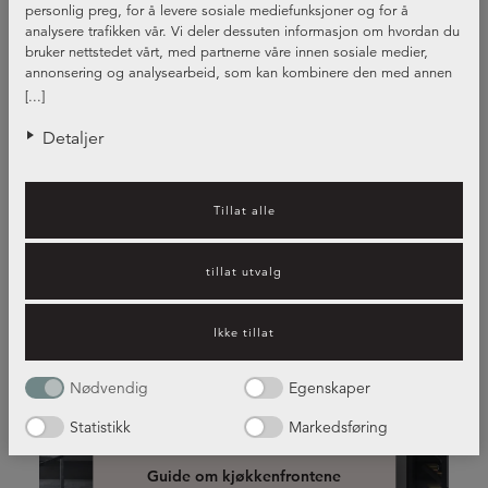
personlig preg, for å levere sosiale mediefunksjoner og for å
analysere trafikken vår. Vi deler dessuten informasjon om hvordan du
bruker nettstedet vårt, med partnerne våre innen sosiale medier,
annonsering og analysearbeid, som kan kombinere den med annen
informasjon du har gjort tilgjengelig for dem, eller som de har samlet
[...]
inn gjennom din bruk av tjenestene deres.
Detaljer
Tillat alle
tillat utvalg
Ikke tillat
kjøkkenfrontene i forskjellige
stiler og farger
Nødvendig
Egenskaper
Statistikk
Markedsføring
Guide om kjøkkenfrontene