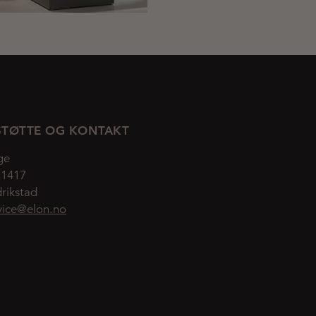
TØTTE OG KONTAKT
ge
 1417
rikstad
vice@elon.no