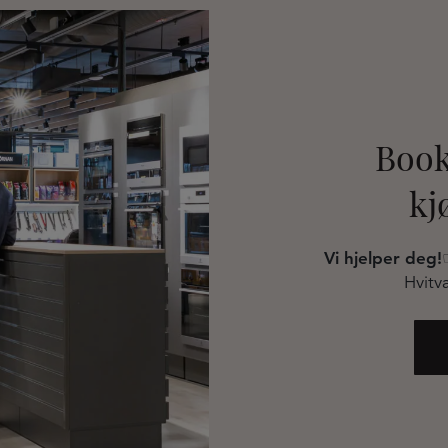
Book
kj
Vi hjelper deg!
Hvitva