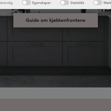
dvendig
Egenskaper
Statistikk
Mark
Guide om kjøkkenfrontene