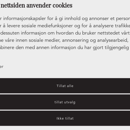
nettsiden anvender cookies
r informasjonskapsler for å gi innhold og annonser et person
r å levere sosiale mediefunksjoner og for å analysere trafikke
r dessuten informasjon om hvordan du bruker nettstedet vår
ne våre innen sosiale medier, annonsering og analysearbeid
binere den med annen informasjon du har gjort tilgjengelig 
ler som de har samlet inn gjennom din bruk av tjenestene de
er
Tillat alle
tillat utvalg
økkenfrontene i forskjellige sti
Ikke tillat
og farger