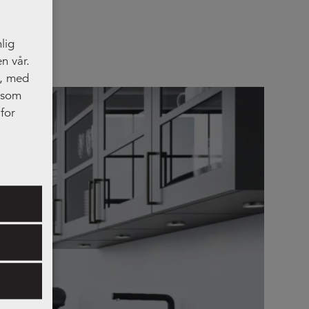
lig
n vår.
t, med
, som
for
res.
ler