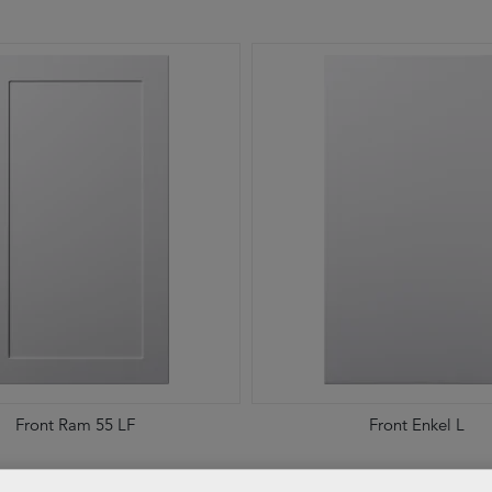
Front Ram 55 LF
Front Enkel L