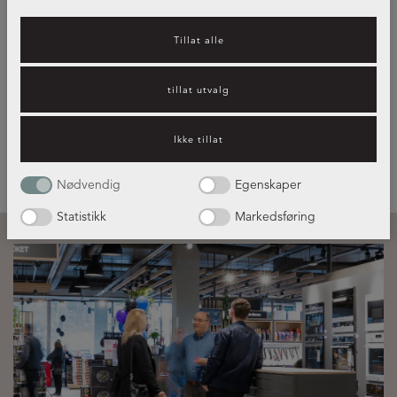
kjøkkenfrontene i forskjellige
Tillat alle
stiler og farger
tillat utvalg
Guide om kjøkkenfrontene
Ikke tillat
Nødvendig
Egenskaper
Statistikk
Markedsføring