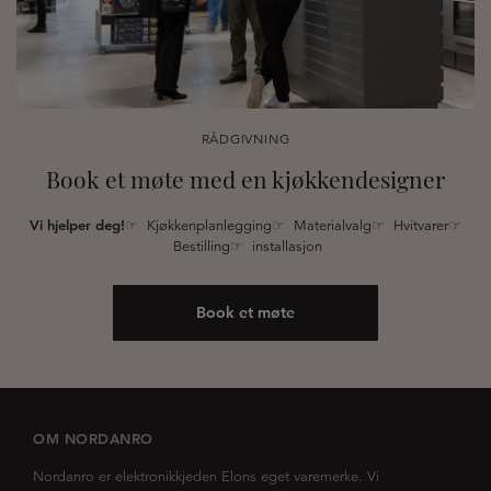
RÅDGIVNING
Book et møte med en kjøkkendesigner
Vi hjelper deg!
☞ Kjøkkenplanlegging☞ Materialvalg☞ Hvitvarer☞
Bestilling☞ installasjon
Book et møte
OM NORDANRO
Nordanro er elektronikkjeden Elons eget varemerke. Vi