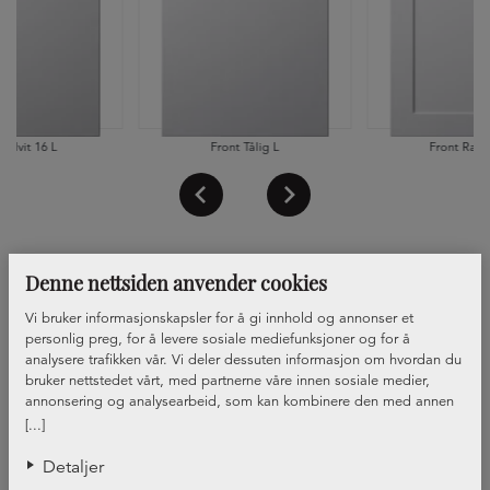
t Hvit 16 L
Front Tålig L
Front Ram 
Denne nettsiden anvender cookies
Vi bruker informasjonskapsler for å gi innhold og annonser et
personlig preg, for å levere sosiale mediefunksjoner og for å
analysere trafikken vår. Vi deler dessuten informasjon om hvordan du
bruker nettstedet vårt, med partnerne våre innen sosiale medier,
annonsering og analysearbeid, som kan kombinere den med annen
informasjon du har gjort tilgjengelig for dem, eller som de har samlet
[...]
inn gjennom din bruk av tjenestene deres.
Detaljer