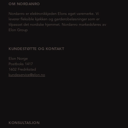
OM NORDANRO
Nordanro er elektronikkjeden Elons eget varemerke. Vi
leverer fleksible kjøkken og garderobeløsninger som er
tilpasset det nordiske hjemmet. Nordanro markedsføres av
Elon Group
KUNDESTØTTE OG KONTAKT
Elon Norge
Postboks 1417
1602 Fredrikstad
kundeservice@elon.no
KONSULTASJON