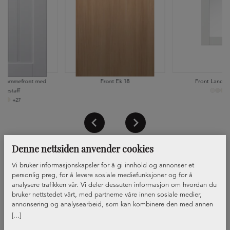
r, rammefront med
Front Ek 18
Front Land 70,
erlestaff
+
+27
Denne nettsiden anvender cookies
Vi bruker informasjonskapsler for å gi innhold og annonser et
personlig preg, for å levere sosiale mediefunksjoner og for å
analysere trafikken vår. Vi deler dessuten informasjon om hvordan du
bruker nettstedet vårt, med partnerne våre innen sosiale medier,
annonsering og analysearbeid, som kan kombinere den med annen
informasjon du har gjort tilgjengelig for dem, eller som de har samlet
[...]
inn gjennom din bruk av tjenestene deres.