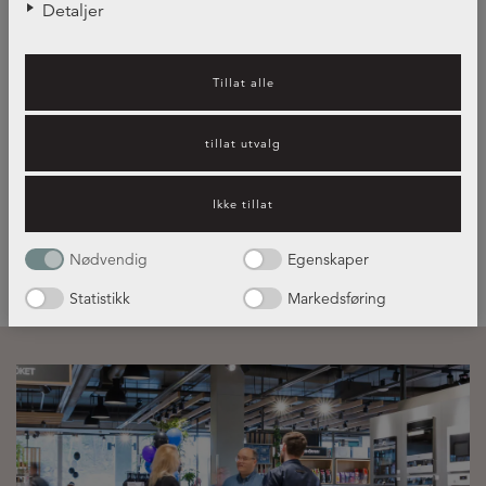
Detaljer
Tillat alle
kjøkkenfrontene i forskjellige
stiler og farger
tillat utvalg
Ikke tillat
Guide om kjøkkenfrontene
Nødvendig
Egenskaper
Statistikk
Markedsføring