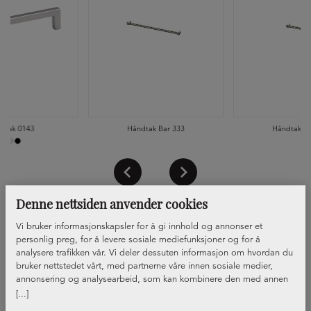
dtak 0143
Håndtak Bar 333
Håndtak Ba
Denne nettsiden anvender cookies
Vi bruker informasjonskapsler for å gi innhold og annonser et
personlig preg, for å levere sosiale mediefunksjoner og for å
analysere trafikken vår. Vi deler dessuten informasjon om hvordan du
bruker nettstedet vårt, med partnerne våre innen sosiale medier,
annonsering og analysearbeid, som kan kombinere den med annen
informasjon du har gjort tilgjengelig for dem, eller som de har samlet
[...]
inn gjennom din bruk av tjenestene deres.