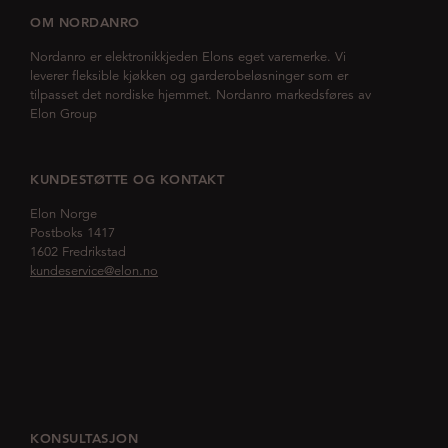
OM NORDANRO
Nordanro er elektronikkjeden Elons eget varemerke. Vi
leverer fleksible kjøkken og garderobeløsninger som er
tilpasset det nordiske hjemmet. Nordanro markedsføres av
Elon Group
KUNDESTØTTE OG KONTAKT
Elon Norge
Postboks 1417
1602 Fredrikstad
kundeservice@elon.no
KONSULTASJON